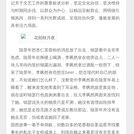
记关于文艺工作的重要叙述分析，坚定文化自信，坚决维持
与时期同步伐、以群众为中心、以精品呈献群众、用明德引
领风尚，得到一系列光辉成就、呈现欣欣向荣、蓬焕发展的
具有活力局面。
陆景年把杏仁芙蓉粉的消息放了出去，锦瑟看中去非常
焦虑。陆景年在阁楼上喝酒，李飒然坐在他旁边儿，二人一
块儿等待内里奸细露出漏洞。李飒然拿过酒瓶一饮而下，惊
呆了陆景年。李飒然有些想念beer，想念现代时自己的朋
友，不知道她们怎么样了。没察觉中李飒然靠在陆景年肩上
睡着了，醒来发觉他害羞到了耳朵根。李飒然故意靠近他，
就在这时锦瑟行色急匆匆要出去，欣儿李飒然两面夹攻找到
了她。锦瑟说失火的物质只是不测，她没有道理由毁掉琴
房，她也是走投无路才会赞成左教坊那边。陆景年并没有送
她去见官，但或者送她回了老家。
固然故事一着手有倒叙，但数目多的笔墨都在姜远星寻找董
事长的私生子女程成身上，到现在截止来看是没有非常多非