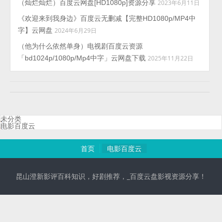
（灿烂灿烂）百度云网盘[HD1080p]资源分享
2023年6月11日
《欢迎来到我身边》百度云无删减【完整HD1080p/MP4中
字】云网盘
2024年6月29日
（他为什么依然单身）电视剧百度云资源
「bd1024p/1080p/Mp4中字」云网盘下载
2025年11月22日
未分类
电影百度云
首页
电影百度云
昆山澄新影评百科知识，好剧推荐，_百度云盘影视资源分享！