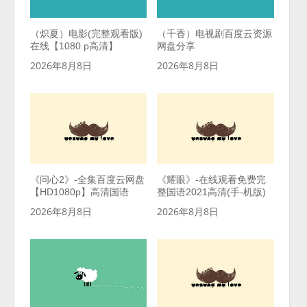
（炽夏）电影(完整观看版)
（千香）电视剧百度云资源
在线【1080 p高清】
网盘分享
2026年8月8日
2026年8月8日
《问心2》-全集百度云网盘
《耀眼》-在线观看免费完
【HD1080p】高清国语
整国语2021高清(手-机版)
2026年8月8日
2026年8月8日