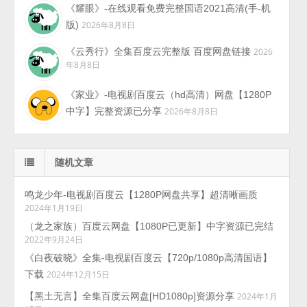
《耀眼》-在线观看免费完整国语2021高清(手-机
版)
2026年8月8日
《云秀行》全集百度云完整版 百度网盘链接
2026
年8月8日
《家业》-电视剧百度云（hd高清）网盘【1280P
中字】完整资源已分享
2026年8月8日
随机文章
鸣龙少年-电视剧百度云【1280P网盘共享】超清晰画质
2024年1月19日
（龙之家族）百度云网盘【1080P已更新】中字资源已完结
2022年9月24日
《白夜破晓》全集-电视剧百度云【720p/1080p高清国语】
下载
2024年12月15日
【黑土无言】全集百度云网盘[HD1080p]资源分享
2024年1月