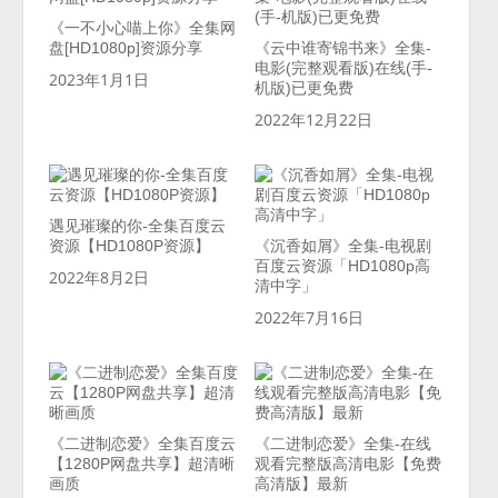
《一不小心喵上你》全集网
盘[HD1080p]资源分享
《云中谁寄锦书来》全集-
电影(完整观看版)在线(手-
2023年1月1日
机版)已更免费
2022年12月22日
遇见璀璨的你-全集百度云
资源【HD1080P资源】
《沉香如屑》全集-电视剧
百度云资源「HD1080p高
2022年8月2日
清中字」
2022年7月16日
《二进制恋爱》全集百度云
《二进制恋爱》全集-在线
【1280P网盘共享】超清晰
观看完整版高清电影【免费
画质
高清版】最新