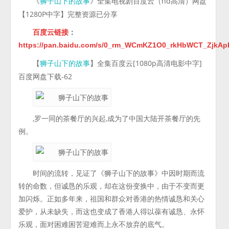
《
》全集电视剧百度云（hd高清）网盘
狮子山下的故事
【1280P中字】完整资源已分享
百度云链接
：
https://pan.baidu.com/s/0_rm_WCmKZ1O0_rkHbWCT_ZjkA
【
】全集百度云[1080p高清电影中字]
狮子山下的故事
百度网盘下载-62
,罗一同的茶餐厅的兴起,成为了中国大陆开茶餐厅的先
例。
时间的流转，见证了《狮子山下的故事》中因时期而流
转的命数，但诚恳的乐观，却在这份变换中，由于不变而更
加闪烁。正如多年来，祖国和群众对香港的热情诚恳和关心
爱护，从未缺失，而这也变成了香港人得以葆有诚恳、永怀
乐观，面对困难困苦迎难而上永不放弃的底气。