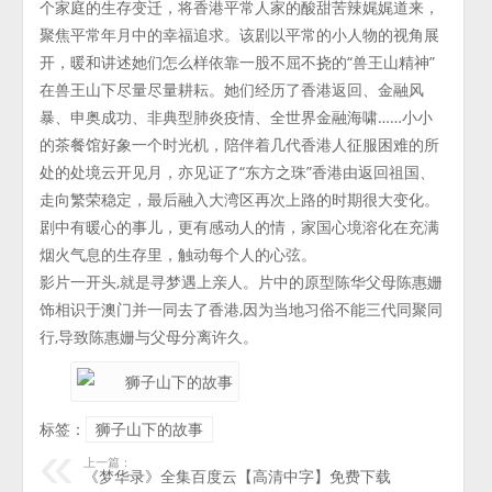
个家庭的生存变迁，将香港平常人家的酸甜苦辣娓娓道来，
聚焦平常年月中的幸福追求。该剧以平常的小人物的视角展
开，暖和讲述她们怎么样依靠一股不屈不挠的“兽王山精神”
在兽王山下尽量尽量耕耘。她们经历了香港返回、金融风
暴、申奥成功、非典型肺炎疫情、全世界金融海啸……小小
的茶餐馆好象一个时光机，陪伴着几代香港人征服困难的所
处的处境云开见月，亦见证了“东方之珠”香港由返回祖国、
走向繁荣稳定，最后融入大湾区再次上路的时期很大变化。
剧中有暖心的事儿，更有感动人的情，家国心境溶化在充满
烟火气息的生存里，触动每个人的心弦。
影片一开头,就是寻梦遇上亲人。片中的原型陈华父母陈惠姗
饰相识于澳门并一同去了香港,因为当地习俗不能三代同聚同
行,导致陈惠姗与父母分离许久。
标签：
狮子山下的故事
上一篇：
《梦华录》全集百度云【高清中字】免费下载