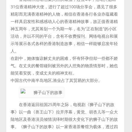
31位香港精神大使，进行了超过100场分享会，遇见了很多
精彩而充满香港精神的人物，相信在香港各行各业亦蕴藏着
一样具启发性和感感动人心的香港精神故事，故正值香港精
神五周年，尤其筹划一个为期一年，名为“正在制造”的小区
活动，并以不同的平台，含有不收费报刊、网络电视台和展
示等展示各式各样的香港制造故事，相信一样能够启发年轻
人。
在剧中，她体恤谅解丈夫的困难，怀有怀孕但却一些都不娇
气。在丈夫的餐馆碰到被另外的人挖角的物质情形时，她也
能笑着安抚，变成丈夫的精神支柱。
中国古代中南半岛地区,渔业占了其贸易的大部分。
在香港返回祖国25周年之际，电视剧《狮子山下的故
事》以一曲《兽王山下》拉开序幕，黄觉、胡杏儿等一众大
陆地区及香港演员倾情演绎时期很大变化下的狮子山下的故
事。《狮子山下的故事》以一家香港茶餐馆为载体，透过四