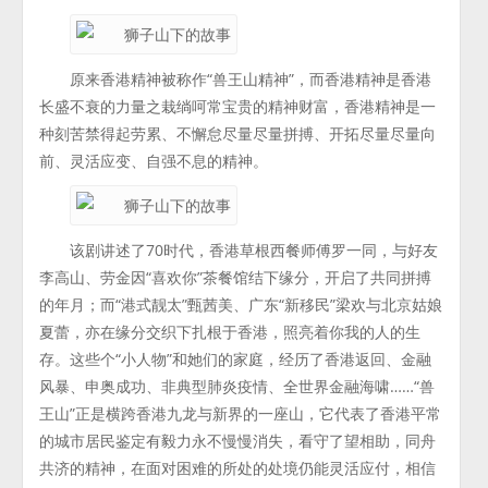
原来香港精神被称作“兽王山精神”，而香港精神是香港
长盛不衰的力量之栽绱呵常宝贵的精神财富，香港精神是一
种刻苦禁得起劳累、不懈怠尽量尽量拼搏、开拓尽量尽量向
前、灵活应变、自强不息的精神。
该剧讲述了70时代，香港草根西餐师傅罗一同，与好友
李高山、劳金因“喜欢你”茶餐馆结下缘分，开启了共同拼搏
的年月；而“港式靓太”甄茜美、广东“新移民”梁欢与北京姑娘
夏蕾，亦在缘分交织下扎根于香港，照亮着你我的人的生
存。这些个“小人物”和她们的家庭，经历了香港返回、金融
风暴、申奥成功、非典型肺炎疫情、全世界金融海啸……“兽
王山”正是横跨香港九龙与新界的一座山，它代表了香港平常
的城市居民鉴定有毅力永不慢慢消失，看守了望相助，同舟
共济的精神，在面对困难的所处的处境仍能灵活应付，相信