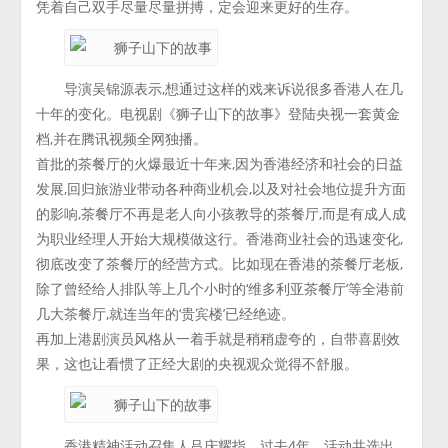
凭着自己双手尽量尽量拼搏，定会迎来更好的生存。
导演吴锦源表示,想通过这样的戏来诉说很多香港人在几
十年的变化。电视剧《狮子山下的故事》登陆央视一套黄金
档,并在腾讯视频全网独播。
首批的茶餐厅的火爆最近十年来,因为香港经济和社会的日益
发展,回归旅游业带动各种商业机会,以及对社会地位提升方面
的影响,茶餐厅不再是老人向小孩教导的茶餐厅,而是有成人成
为职业经理人开始大规模做这行。香港商业社会的迅速变化,
彻底改变了茶餐厅的经营方式。比如现在香港的茶餐厅老板,
除了曾经给人排队等上几个小时的‘维多利亚茶餐厅’等全港前
几大茶餐厅,就连当年的‘贵宾楼’已经绝迹。
再加上港剧演员风格从一着手就是稍稍虚夸的，自带喜剧效
果，这也让看惯了正经大剧的央视观众觉得不舒服。
香港精神活动召集人吕庆耀指，过去4年，活动共选出