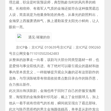
理总裁，职业是时装预设师，典型熟龄当时的风尚界的精
英。长相痞帅、有着军人气质的金瀚还挺符合这种腹黑霸总
人设，简直就是为他量身制造的角色，从暴光的剧照料出，
金瀚穿上西服萧洒帅气，换上通勤装变太阳光小鲜肉，让人
眼前一亮。
京ICP备：京ICP证 010639号京ICP证：京ICP证 090260
号京公网安备?11010502042483
从整体的故事走一向看，该剧与大部分同类型题材一样，也
是爱情与事业双线共进。有了绝对可以吸引观众的题材和故
事内里本质意义，一样能够提升观众兴趣的还有这部剧作的
选角，与导演陈铭章有彻底收拾查点数目录合作的陈乔恩，
合力推出新作。
此次演出饰演新剧，金瀚也终于回到了自己的舒服安逸圈
里，海报里的金瀚身着针织毛衫，戴上了金丝眼球儿，加上
他从一着手就有些痞气的长相，瞬间就呈现出了霸总那味。
此次与陈乔恩搭档的男主金瀚颜值颇高，单单是从剧作发出