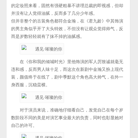
的定妆照来看，固然有强硬粗暴不讲理总裁的即视感，但却
并没有让人觉得油腻，反而多了几分少年感。
但并非整个的古装角色都符合金瀚，在《君九龄》中其饰演
的男主角似乎开了大头特效，不但没有让观众觉得帅气，反
而是岁数轻轻就有了抹不掉的油腻感。
在《你和我的倾城时光》里他饰演的军人厉致诚就毫无
违和感，反而男人味十足，而这次在新剧中金瀚又扮上现代
装，颜值终于在线了，剧中季默这个角色高大帅气，在外一
身西服，沉稳蛮横。
对于演员来说，准确地仔细看自己，发觉自己在每个岁
数阶段不同的美是对演艺事业最大的负责，同时也彰显她对
自己的许可。