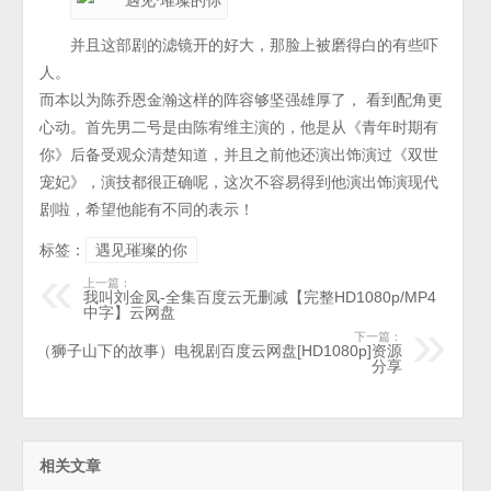
并且这部剧的滤镜开的好大，那脸上被磨得白的有些吓
人。
而本以为陈乔恩金瀚这样的阵容够坚强雄厚了， 看到配角更
心动。首先男二号是由陈宥维主演的，他是从《青年时期有
你》后备受观众清楚知道，并且之前他还演出饰演过《双世
宠妃》，演技都很正确呢，这次不容易得到他演出饰演现代
剧啦，希望他能有不同的表示！
标签：
遇见璀璨的你
上一篇：
我叫刘金凤-全集百度云无删减【完整HD1080p/MP4
中字】云网盘
下一篇：
（狮子山下的故事）电视剧百度云网盘[HD1080p]资源
分享
相关文章