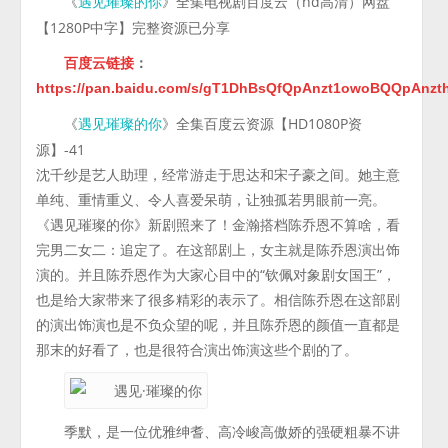
《
》全集电视剧百度云（hd高清）网盘
遇见璀璨的你
【1280P中字】完整资源已分享
百度云链接
：
https://pan.baidu.com/s/gT1DhBsQfQpAnzt1owoBQQpAnzt
《
》全集百度云资源【HD1080P资
遇见璀璨的你
源】-41
沈千纱是艺人助理，经常游走于思达和宋子豪之间。她主意
单纯、重情重义、令人喜爱呆萌，让独孤若男眼前一亮。
《遇见璀璨的你》新剧照来了！金瀚搭档陈乔恩不算啥，看
完男二女二：追定了。在这部剧上，女主就是陈乔恩演出饰
演的。并且陈乔恩作为大家心目中的“钦佩对象剧女国王”，
也是给大家带来了很多精彩的表示了。相信陈乔恩在这部剧
的演出饰演也是不负众望的呢，并且陈乔恩的颜值一直都是
那末的好看了，也是很符合演出饰演这些个剧的了。
季默，是一位优雅绅耆、高冷峻高傲娇的强硬粗暴不讲