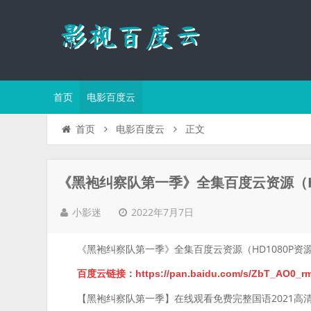
首页
电影百度云
正文
首页
电影百度云
《黑袍纠察队第一季》全集百度云资源（HD
2022年7月7日
小影迷
《黑袍纠察队第一季》全集百度云资源（HD1080P资
百度云链接
：
https://pan.baidu.com/s/ZbT_AO0
【黑袍纠察队第一季】在线观看免费完整国语2021高清(