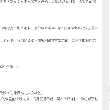
欢迎大家在文末下方留言区评论，星星就能看到哦，希望你的留
白都像是后期重配的，整部剧张嘴第1句话就显露出来配备安置声
，节奏快，戏剧的经过不拖沓则是非常重要的，这样才能把想要
021年份）》
为没有边际界感的人设标签。
彩的戏剧的经过走向，话题更是不断，网友大呼痛快，纷纷喊话孙