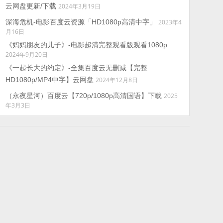
云网盘更新/下载
2024年3月19日
深海危机-电影百度云资源「HD1080p高清中字」
2023年4
月16日
《妈妈朋友的儿子》-电影超清完整观看版观看1080p
2024年9月20日
《一起长大的约定》-全集百度云无删减【完整
HD1080p/MP4中字】云网盘
2024年12月8日
（永夜星河）百度云【720p/1080p高清国语】下载
2025
年3月3日