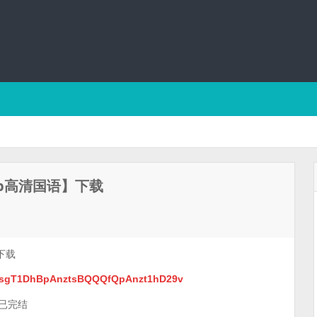
0p高清国语】下载
下载
hBsgT1DhBpAnztsBQQQfQpAnzt1hD29v
】已完结