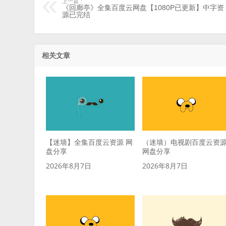
上一篇：
《回廊亭》全集百度云网盘【1080P已更新】中字资
源已完结
相关文章
【迷墙】全集百度云资源 网
（迷墙）电视剧百度云资
盘分享
网盘分享
2026年8月7日
2026年8月7日