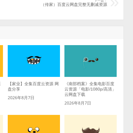
下一篇：
（传家）百度云网盘完整无删减资源
源
【家业】全集百度云资源 网
《南部档案》全集电影百度
盘分享
云资源「电影/1080p/高清」
云网盘下载
2026年8月7日
2026年8月7日