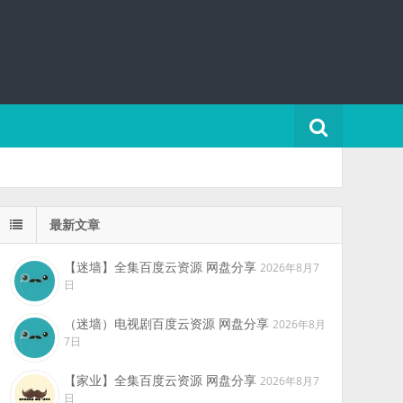
最新文章
【迷墙】全集百度云资源 网盘分享
2026年8月7
日
（迷墙）电视剧百度云资源 网盘分享
2026年8月
7日
【家业】全集百度云资源 网盘分享
2026年8月7
日