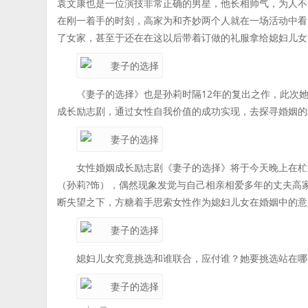
袁文康也是一位演技非常正确的男星，他长相帅气，为人不
在刚一着手的时刻，高家为和齐妙两个人就在一场活动中看
了女家，甚至于还在在这以后带着订做的礼服拿给媳妇儿女
《妻子的选择》也是孙莉时隔12年的复出之作，此次
成长励志剧，通过女性自我价值的成功实现，去探寻婚姻的
女性婚姻成长励志剧《妻子的选择》将于今天晚上在杧
（孙莉?饰），偶然现象发觉与自己相亲相爱多年的丈夫高
断失望之下，方糖着手思索女性作为媳妇儿女在婚姻中的意
媳妇儿女究竟挑选和谁联合，应付谁？她要挑选站在哪