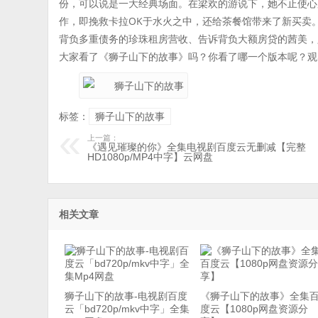
份，可以说是一大经典场面。在梁欢的游说下，她不止使心
作，即挽救卡拉OK于水火之中，还给茶餐馆带来了新买卖
背负多重债务的珍珠租房营收、告诉背负大额房贷的茜美，
大家看了《狮子山下的故事》吗？你看了哪一个版本呢？观
标签：
狮子山下的故事
上一篇：
《遇见璀璨的你》全集电视剧百度云无删减【完整
HD1080p/MP4中字】云网盘
相关文章
狮子山下的故事-电视剧百度
《狮子山下的故事》全集
云「bd720p/mkv中字」全集
度云【1080p网盘资源分