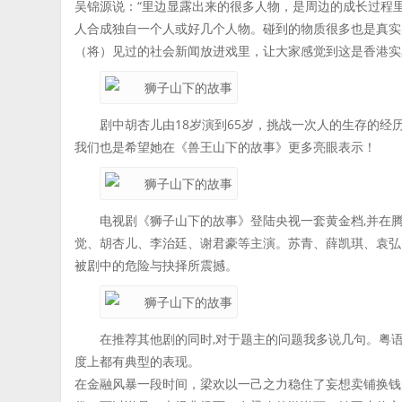
吴锦源说：“里边显露出来的很多人物，是周边的成长过程
人合成独自一个人或好几个人物。碰到的物质很多也是真实
（将）见过的社会新闻放进戏里，让大家感觉到这是香港实
剧中胡杏儿由18岁演到65岁，挑战一次人的生存的
我们也是希望她在《兽王山下的故事》更多亮眼表示！
电视剧《狮子山下的故事》登陆央视一套黄金档,并在腾
觉、胡杏儿、李治廷、谢君豪等主演。苏青、薛凯琪、袁弘
被剧中的危险与抉择所震撼。
在推荐其他剧的同时,对于题主的问题我多说几句。粤语
度上都有典型的表现。
在金融风暴一段时间，梁欢以一己之力稳住了妄想卖铺换钱