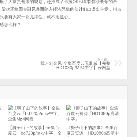
服了大富贵暂缓的规划，还推成了卡拉OK和喜欢你茶餐馆的合
。梁欢还给因金融风暴而陷入经济恐慌的伙计们出谋出主意，指点
只要有大家一块儿撑住，就不用担心。
感怎么样？
下一篇：
我叫刘金凤-全集百度云无删减【完整
HD1080p/MP4中字】云网盘
百
【狮子山下的故事】全集百
《狮子山下的故事》全集百
度云「bd720p/mkv中字」全
度云资源「HD1080p高清中