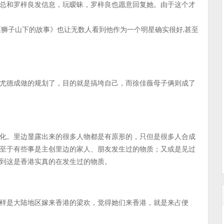
总和罗梓良发信息，玩暧昧，罗梓良也愿意回复她。由于这个才
《狮子山下的故事》也让无数人看到他作为一个明星确实很好,甚至
尤德成做的规划了，目的就是搞垮自己，而徐佳薇母子俩则成了
化。里边显露出来的很多人物都是有原形的，只但是很多人合成
至于有些事是主创里边的家人、朋友发生过的物质；又或是见过
到这是香港实真的在发生过的物质。
样是大陆地区嫁来香港的梁欢，觉得她们来香港，就是来占便