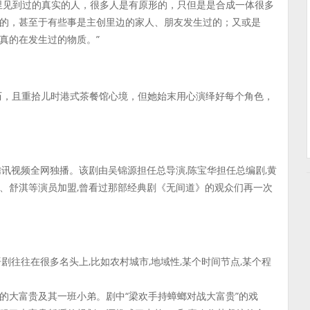
里见到过的真实的人，很多人是有原形的，只但是是合成一体很多
的，甚至于有些事是主创里边的家人、朋友发生过的；又或是
真的在发生过的物质。”
经历，且重拾儿时港式茶餐馆心境，但她始末用心演绎好每个角色，
讯视频全网独播。该剧由吴锦源担任总导演,陈宝华担任总编剧,黄
、舒淇等演员加盟,曾看过那部经典剧《无间道》的观众们再一次
剧往往在很多名头上,比如农村城市,地域性,某个时间节点,某个程
的大富贵及其一班小弟。剧中“梁欢手持蟑螂对战大富贵”的戏