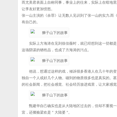
而尤美君表面上自称同事，事业上的往来，实际上在暗地里
让李友好更加愤怒。
张一山主演的《余罪》让无数人见识到了张一山的实力,而
有自己的。
实际上方海涛在见到徐佳薇时，就已经想到这一切都是
这场阴谋的牺牲品，也成了方海涛的污点。
他说，想通过这样的戏，倾诉很多香港人在几十年的变
独自一个人或好几个人物。碰到的物质很多也是真实的。甚
的社会新闻，把社会感觉、社会经历放进戏里，让大家感觉
甄建华自己确实也是从大陆地区过去的，但却不重视一
宜，还揶揄梁欢是 " 大陆婆 "。