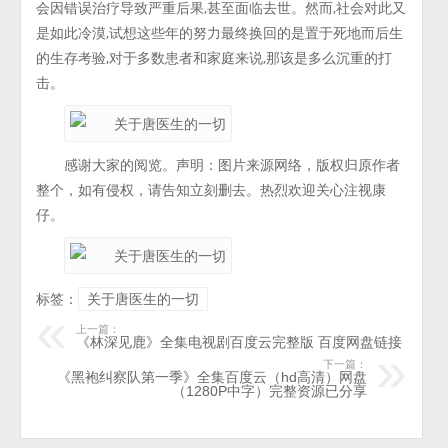
会因错误治疗导致严重后果,甚至面临去世。然而,社会对此又
是如此冷漠,试想这些年的努力最终换回的是置于死地而后生
的生存考验,对于多数患者和家庭来说,那该是多么沉重的打
击。
感谢大家的阅览。声明：图片来源网络，版权归原作者
整个，如有侵权，请告知立刻删去。热烈欢迎关心注视康
仔。
标签：
关于唐医生的一切
上一篇：
《林深见鹿》全集电视剧百度云完整版 百度网盘链接
下一篇：
《黑袍纠察队第一季》全集百度云（hd高清）网盘
（1280P中字）完整资源已分享