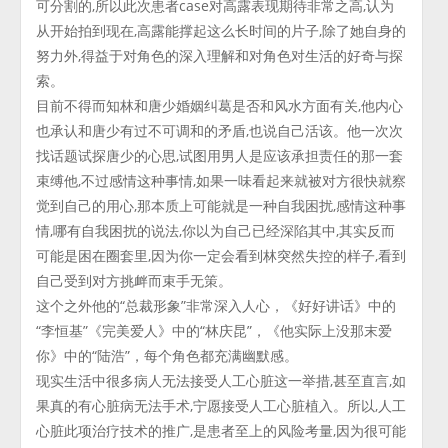
可分割的,所以此次患者case对高露表现期待非常之高,认为
从开始拍到现在,高露能撑起这么长时间的片子,除了她自身的
努力外,得益于对角色的深入理解和对角色对生活的好奇与探
索。
目前不得而知林和唐少婚姻纠葛是否和风水方面有关,他内心
也承认和唐少有过不可调和的矛盾,也说自己活该。他一次次
找话题试探唐少的心思,试图用男人是应该承担责任的那一套
束缚他,不过感情这种事情,如果一味看起来就被对方很快就察
觉到自己的用心,那本质上可能就是一种自我困扰,感情这种事
情,哪有自我困扰的说法,你以为自己已经深陷其中,其实反而
可能是困在圈套里,因为你一定会看到林突然失控的样子,看到
自己受到对方挑衅而束手无策。
这个之外他的“总裁形象”非常深入人心，《好好讲话》中的
“李恒基”《完美爱人》中的“林庆昆”，《他实际上没那末爱
你》中的“陆浩”，每个角色都充满幽默感。
现实生活中很多病人无法接受人工心脏这一举措,甚至直言,如
果真的有心脏病无法手术,宁愿接受人工心脏植入。所以,人工
心脏此项治疗技术的推广,是患者至上的风险考量,因为很可能