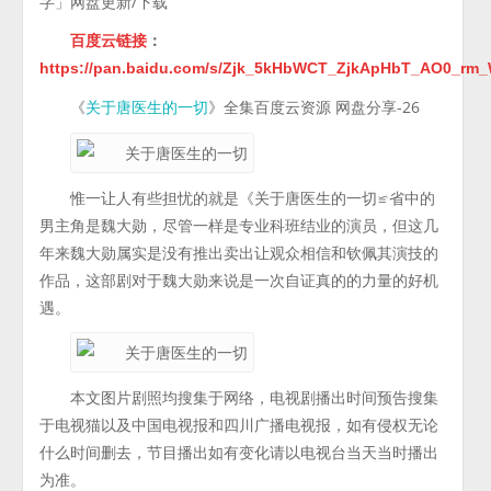
字」网盘更新/下载
百度云链接
：
https://pan.baidu.com/s/Zjk_5kHbWCT_ZjkApHbT_AO0_r
《
》全集百度云资源 网盘分享-26
关于唐医生的一切
惟一让人有些担忧的就是《关于唐医生的一切≌省中的
男主角是魏大勋，尽管一样是专业科班结业的演员，但这几
年来魏大勋属实是没有推出卖出让观众相信和钦佩其演技的
作品，这部剧对于魏大勋来说是一次自证真的的力量的好机
遇。
本文图片剧照均搜集于网络，电视剧播出时间预告搜集
于电视猫以及中国电视报和四川广播电视报，如有侵权无论
什么时间删去，节目播出如有变化请以电视台当天当时播出
为准。