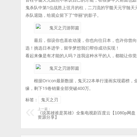
鬼杀队中第1位战胜上弦月的柱，二刀流的宇髓天元宇髄天
杀队退隐，给观众留下了“华丽”的影子。
最后，假设你也喜欢动漫，你也向往日本，也许你曾向
选！挑选日本进学，留学梦想我们帮你成功实现！
看起来像是有才能的人吗？连我这种水平的人，都能让你觉
根据Oricon最新数据，鬼灭22本单行漫画实现霸榜
缘，剩下19卷销量全部突破400万。
标签：
鬼灭之刃
上一篇：
《说英雄谁是英雄》全集电视剧百度云【1080p网盘
资源分享】