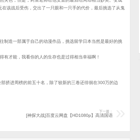
元在该战后受伤，交出了一只眼和一只手的代价，最后挑选了从鬼
往制造一部属于自己的动漫作品，挑选留学日本当然是最好的挑
得有才能，我看你的人的生存也是过得相当幸福啊！
，全部挤进周榜的前五十名，除了较新的三卷还徘徊在300万的边
下一篇：
[神探大战]百度云网盘【HD1080p】高清国语