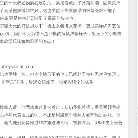
短的一段叙述物质在这以后，紧接着就到了开篇高潮，固然鬼灭
节奏感把握得非常好，这也受益于幽默诙谐的银幕绝对不拖节
蛛蛛篇更是将整部剧带到了最高的失火点。
宇髓天元的打仗规划下，换上女装潜入花街，变成实际练习艺伎
i可感动人偶，固然令人惋惜不是经典的搞笑浓妆样子，但身上的小胡蝶
能欣赏玩味娇媚温柔的姿态！
oys.tmall.com
比他更胜一筹，但这个情形下的他，已经处于精神无次序情形，
“光污染”争斗，给观众还原了一场精彩绝伦的战斗。
掉家人后，他固然难过非常难过，却仍怀抱希望，尽量照顾着变
头禅与代表名儿的词。不止是用遍整个精神力看守维护妹妹、伙
，会为她们觉得难过非常难过与怜悯，被称呼为「JUMP史上最善
。
然失色，但是，鳄鱼老师给他安置的最后结局却相当妙美。变成