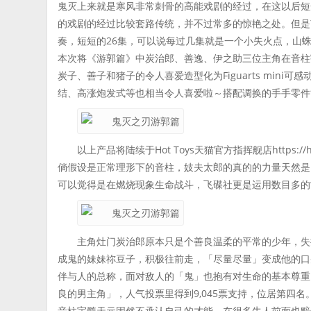
鬼灭上来就是寒风非常刺骨的高能戏剧的经过，在这以后短
的戏剧的经过比较套路传统，并不过常多的惊艳之处。但是
奏，短短的26集，可以说每过几集就是一个小失火点，山
本次将《游郭篇》中炭治郎、善逸、伊之助三位主角在音柱
炭子、善子和猪子的令人喜爱造型化为Figuarts min
结、高涨炮发式等也相当令人喜爱啦～搭配调换的手手零件
以上产品将陆续于Hot Toys天猫官方指挥舰店https://hott
倘假设是正常理形下的音柱，妓夫太郎的真的的力量天然是
可以觉得是在燃烧现象生命战斗，飞碟社更是运用数目多的
主角灶门炭治郎原本只是个善良温柔的平常的少年，失
成鬼的妹妹祢豆子，积极往前走，「尽量尽量」变成他的口
伴与人的总称，面对敌人的「鬼」也抱有对生命的基本尊重
良的男主角」，人气投票里得到9,045票支持，位居第四名
音柱宇髓天元固然不承认自己的才能，在很多牛人前面也黯