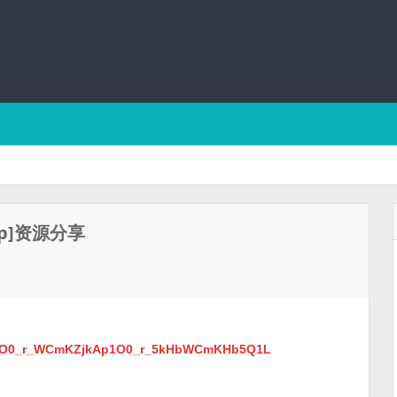
p]资源分享
bT_AO0_r_WCmKZjkAp1O0_r_5kHbWCmKHb5Q1L