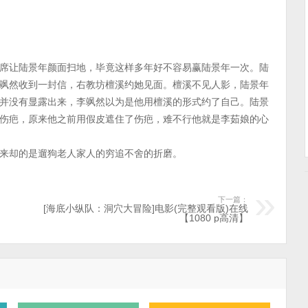
席让陆景年颜面扫地，毕竟这样多年好不容易赢陆景年一次。陆
飒然收到一封信，右教坊檀溪约她见面。檀溪不见人影，陆景年
并没有显露出来，李飒然以为是他用檀溪的形式约了自己。陆景
伤疤，原来他之前用假皮遮住了伤疤，难不行他就是李茹娘的心
来却的是遛狗老人家人的穷追不舍的折磨。
下一篇：
[海底小纵队：洞穴大冒险]电影(完整观看版)在线
【1080 p高清】