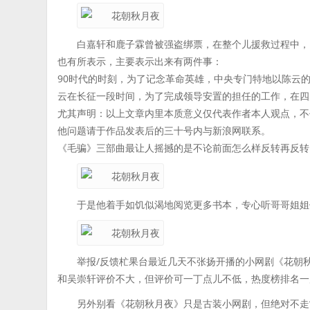
白嘉轩和鹿子霖曾被强盗绑票，在整个儿援救过程中，
也有所表示，主要表示出来有两件事：
90时代的时刻，为了记念革命英雄，中央专门特地以陈云
云在长征一段时间，为了完成领导安置的担任的工作，在四
尤其声明：以上文章内里本质意义仅代表作者本人观点，不
他问题请于作品发表后的三十号内与新浪网联系。
《毛骗》三部曲最让人摇撼的是不论前面怎么样反转再反转
于是他着手如饥似渴地阅览更多书本，专心听哥哥姐姐
举报/反馈杧果台最近几天不张扬开播的小网剧《花朝
和吴崇轩评价不大，但评价可一丁点儿不低，热度榜排名一
另外别看《花朝秋月夜》只是古装小网剧，但绝对不走