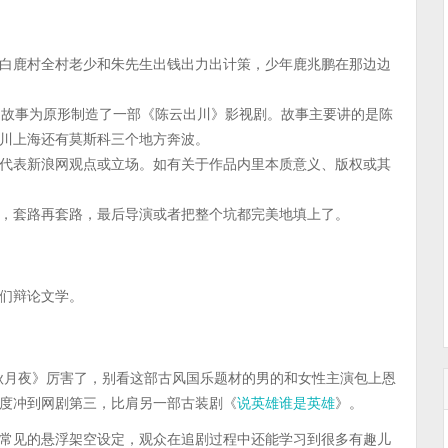
白鹿村全村老少和朱先生出钱出力出计策，少年鹿兆鹏在那边边
的故事为原形制造了一部《陈云出川》影视剧。故事主要讲的是陈
川上海还有莫斯科三个地方奔波。
代表新浪网观点或立场。如有关于作品内里本质意义、版权或其
，套路再套路，最后导演或者把整个坑都完美地填上了。
们辩论文学。
秋月夜》厉害了，别看这部古风国乐题材的男的和女性主演包上恩
度冲到网剧第三，比肩另一部古装剧《
》。
说英雄谁是英雄
常见的悬浮架空设定，观众在追剧过程中还能学习到很多有趣儿