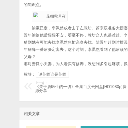
的知识点。
输赢已定，李飒然或者去了左教坊。苏宗辰准备大摆宴
景年输给他后惴惴不安，萎靡不停，教坊众人也很难过。李
猜到她有可能去找李飒然急忙亲身去找。陆景年赶到时檀溪
年解释一番后决定离去，这个时刻，李飒然看到了他后颈的
父母？
那对善良小夫妻，为人老实有修养，没想到多引起麻烦，换
标签：
说英雄谁是英雄
上一篇：
《关于唐医生的一切》全集百度云网盘[HD1080p]资
源分享
相关文章