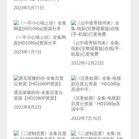
2023年5月11日
《一不小心喵上你》全集网
盘[HD1080p]资源分享
《云中谁寄锦书来》全集-
电影(完整观看版)在线(手-
2023年1月1日
机版)已更免费
2022年12月22日
遇见璀璨的你-全集百度云
资源【HD1080P资源】
《沉香如屑》全集-电视剧
百度云资源「HD1080p高
2022年8月2日
清中字」
2022年7月16日