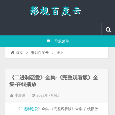
导航菜单
正文
首页
电影百度云
《二进制恋爱》全集-《完整观看版》全
集-在线播放
2022年7月6日
小影迷
《
》全集-《完整观看版》全集-在线播放
二进制恋爱