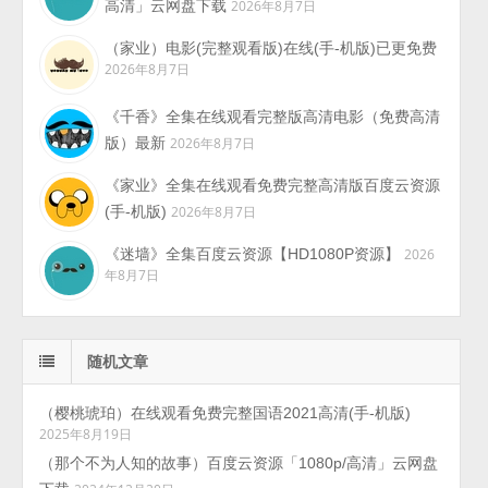
高清」云网盘下载
2026年8月7日
（家业）电影(完整观看版)在线(手-机版)已更免费
2026年8月7日
《千香》全集在线观看完整版高清电影（免费高清
版）最新
2026年8月7日
《家业》全集在线观看免费完整高清版百度云资源
(手-机版)
2026年8月7日
《迷墙》全集百度云资源【HD1080P资源】
2026
年8月7日
随机文章
（樱桃琥珀）在线观看免费完整国语2021高清(手-机版)
2025年8月19日
（那个不为人知的故事）百度云资源「1080p/高清」云网盘