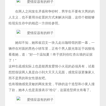
在两人之间发生矛盾和争吵时，男学生不要有大男的的
人主义，也不要用冷处置的方式来解决问题，这些个都能够
给现实生存中的相恋一方供给参照。
她却不知，她和崔启文一块儿走出咖啡馆的那一幕，一
辆停在对面的黑色小轿车里，正有个男人眼光靠近于凶狠地
看着她，道：“好一个温知夏！终于抓到你红杏出墙的证据
了！”
这种生疏感实际上也是能诱发爱情小火花的必须具有，试着
想想假设两人真是自小到大天天儿见面，感觉应该更像家人
而不是男的和女性朋友吧。
也有视物感觉灵敏的网友发觉，平静的这个造型和小黄人撞
了款，她本人也是直接表示“栓Q”，这届造型师太有毒了。