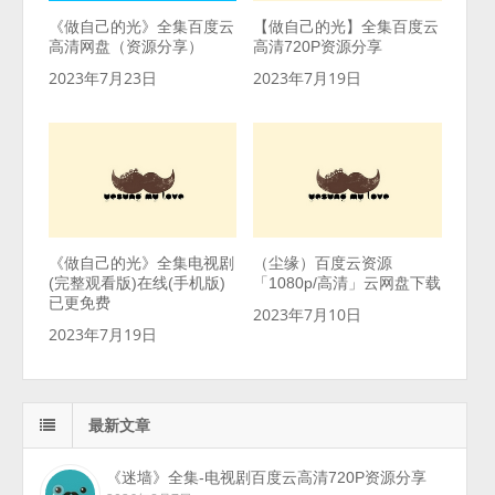
《做自己的光》全集百度云
【做自己的光】全集百度云
高清网盘（资源分享）
高清720P资源分享
2023年7月23日
2023年7月19日
《做自己的光》全集电视剧
（尘缘）百度云资源
(完整观看版)在线(手机版)
「1080p/高清」云网盘下载
已更免费
2023年7月10日
2023年7月19日
最新文章
《迷墙》全集-电视剧百度云高清720P资源分享