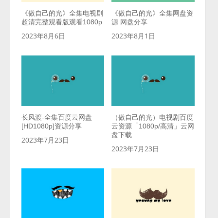
《做自己的光》全集电视剧
《做自己的光》全集网盘资
超清完整观看版观看1080p
源 网盘分享
2023年8月6日
2023年8月1日
长风渡-全集百度云网盘
（做自己的光）电视剧百度
[HD1080p]资源分享
云资源「1080p/高清」云网
盘下载
2023年7月23日
2023年7月23日