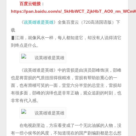
百度云链接
：
https://pan.baidu.com/s/_5kHbWCT_ZjkHbT_AO0_rm_WCm
《
》全集百度云（720高清国语版）下
说英雄谁是英雄
载
▋江湖，就像风水一样，每人都知道它，却没有人说得清它
到终点是什么。
《说英雄谁是英雄》中的雷损是由演员邵峰饰演，邵峰
也是将雷损的气质扭捏得很精准，雷损有帮助欲熏心的一
面，也有滑稽可笑的一面，堂堂六分半堂的总堂主，雷损却
有很多面，邵峰的演绎也是非常正确，观众追剧的时刻，也
非常有代入感。
在电视剧里边，方应看变成了一个无比油腻的人物，没
有一些小侯爷的风度，不知道现在的国产剧编剧都是怎么想