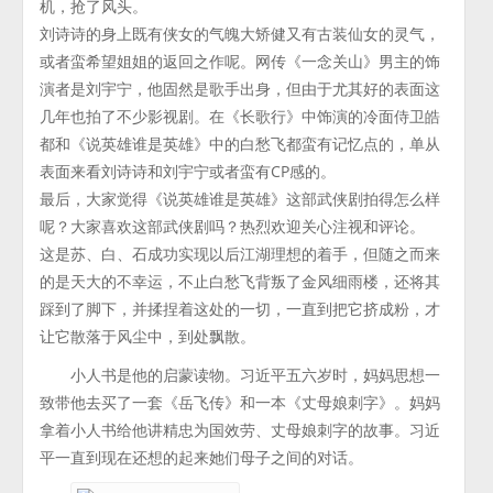
机，抢了风头。
刘诗诗的身上既有侠女的气魄大矫健又有古装仙女的灵气，
或者蛮希望姐姐的返回之作呢。网传《一念关山》男主的饰
演者是刘宇宁，他固然是歌手出身，但由于尤其好的表面这
几年也拍了不少影视剧。在《长歌行》中饰演的冷面侍卫皓
都和《说英雄谁是英雄》中的白愁飞都蛮有记忆点的，单从
表面来看刘诗诗和刘宇宁或者蛮有CP感的。
最后，大家觉得《说英雄谁是英雄》这部武侠剧拍得怎么样
呢？大家喜欢这部武侠剧吗？热烈欢迎关心注视和评论。
这是苏、白、石成功实现以后江湖理想的着手，但随之而来
的是天大的不幸运，不止白愁飞背叛了金风细雨楼，还将其
踩到了脚下，并揉捏着这处的一切，一直到把它挤成粉，才
让它散落于风尘中，到处飘散。
小人书是他的启蒙读物。习近平五六岁时，妈妈思想一
致带他去买了一套《岳飞传》和一本《丈母娘刺字》。妈妈
拿着小人书给他讲精忠为国效劳、丈母娘刺字的故事。习近
平一直到现在还想的起来她们母子之间的对话。