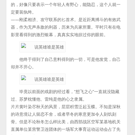
的，好像只要表示一个年轻人有野心，能隐忍，这个人就一
定要装纨绔。
——刚柔相济、攻守联系的匕首术。是近距离搏斗的有效武
器，作为无声杀敌的利器，历来为兵家所重。平时只有在电
影里看得到的激烈银幕，真真实实地掠过你的眼前。
他终于得到了自己意料得到的一切，可是他发觉，自己
却并不开心。
毕竟以前面的戏剧的经过看，“想飞之心”一直就没隐藏
过、苏梦枕懂他、雷纯是他的心之隶属。
片片黄叶染尽秋天的风景，层层积雪泛起玉蝶。不知是深秋
的诗意境让人留恋不舍，或者早冬的寒意更加令人刻饥刻
骨。但是不论秋冬怎么样比美，由西部战区空军某基地机关
直属单位某营警卫连团体的一场军大事育运动运动会占了先