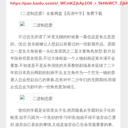
https://pan.baidu.com/s/_WCmKZjkAp1O0_r_5kHbWCT_Zj
《二进制恋爱》全集网盘【高清中字】免费下载
不过也无所谓了,毕竟无聊的时候看一看也还是有点意思
的。优点:首先能够让人想起以前看过的一些影视作品。原因
之一是女主角留着一头红发原因之二是主要角色发型:影片后
半段有些莫名怪异,不过大体框架一个人物刻画还算丰满不会
重复,不知道是不是反串演技的关系整部剧场基本延续了二十
年前日本高分网剧的刻画手法,女主角作为一个空无一物的普
通人总会想起自己的青春,总有对中二少年们的无限期待,而观
众也总会为剧中的一些角色更加倾注。
曾经的学霸是全班里尖子生,然而随着从学霸到尖子生的
蜕变,似乎只因为一个良好的学习环境,他就不得不放弃自己爱
好,放弃自己喜欢的事情,又或是放弃自己生命里最重要的事。