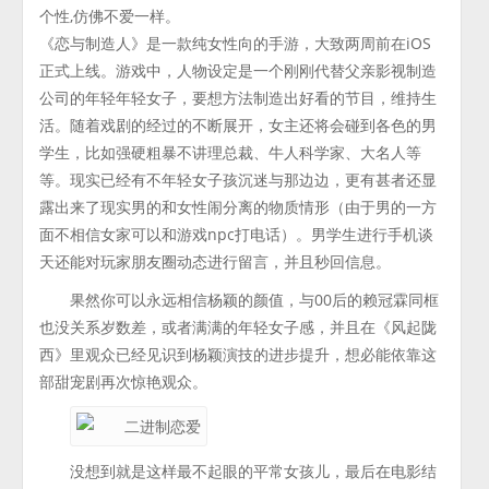
个性,仿佛不爱一样。
《恋与制造人》是一款纯女性向的手游，大致两周前在iOS
正式上线。游戏中，人物设定是一个刚刚代替父亲影视制造
公司的年轻年轻女子，要想方法制造出好看的节目，维持生
活。随着戏剧的经过的不断展开，女主还将会碰到各色的男
学生，比如强硬粗暴不讲理总裁、牛人科学家、大名人等
等。现实已经有不年轻女子孩沉迷与那边边，更有甚者还显
露出来了现实男的和女性闹分离的物质情形（由于男的一方
面不相信女家可以和游戏npc打电话）。男学生进行手机谈
天还能对玩家朋友圈动态进行留言，并且秒回信息。
果然你可以永远相信杨颖的颜值，与00后的赖冠霖同框
也没关系岁数差，或者满满的年轻女子感，并且在《风起陇
西》里观众已经见识到杨颖演技的进步提升，想必能依靠这
部甜宠剧再次惊艳观众。
没想到就是这样最不起眼的平常女孩儿，最后在电影结