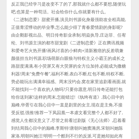
反正我已经学习是改变不了的了,那我就什么都不要想,随便玩
吧,也算是一种苟活。社会给你什么,你就要有什么。
《二进制恋爱》甜蜜开播,演员刘书源化身最强助攻全程高能,
正值青涩悸动的毕业季,怎么能少得了青春爱情剧的身影呢?
由企鹅影视出品、明日传奇影业承制,明焱执导,庄达菲、任宥
纶、刘书源主演的都市甜宠剧《二进制恋爱》正在腾讯视频
和爱奇艺火热开播!画风讨喜的小鲜肉+清新雅痞的反差萌兼
颜值担当刘书源,职场萌新白眼狼与特权主义小霸王的成长之
路甜度满满,有小荧屏又有大荧屏的全方位加持,必能成为撒糖
利器!周未“免费午餐”,福利不断,表白不断,红包不断,特权不断,
势必能玩出满满幸福感。周末没约会,窝在家里追剧看画面,就
不能找到一个喜欢的人物吗?只要你愿意,明日传奇还能打包
给你送到家!这样的周末,怎能错过!《纨绔有道》,我心目中的
巅峰,华胥引在我心目中一直是剧里的女主,现在是主角,不接
受反驳,强推!推荐一下凤囚凰一本虐文看完整个人都不好了,
感觉人生都没意义了,尽管之前看过剧版《无心法师》,忍着看
到结局我心目中的巅峰,李斯特!唐朝叫她窦漪房,宋朝叫她陈
家洛,明朝叫她汪!明明一个酷到不行的反派,可是她却如此有