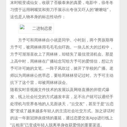
末时蜕变成仙女，收获了否极泰来的真爱，电影中，徐冬冬
习惯于运用咧嘴笑和剪刀手展示出夸张又吓人的“嚒嚒哒”，
这也是人物本身的标志性动作；
方予可和周林林自小就是同学。小时刻，两个男孩期辱
方予可，被周林林用毛毛毛虫吓跑。一块儿长大的过程中，
方予可渐渐喜欢上了周林林，却错失了最佳澄清机会。那是
上高中时，周林林在广播站念写给方予可的爱情信，想让方
予可许可她的文笔。一阵子风吹过，掀开了学校的广播。老
师以为周林林公然早恋，要给周林林登记过时。方予可主动
抗下了这个雷，却被周林林误会。
随着实时音视频文件技术的发展以及网络直播的井喷式爆
发，线上社会社交的方式越发丰富，足不出户就可以通经手
处理机与世界各地的人见面谈天，“云交友”，甚至于是“云恋
爱”变成了越来越多年轻人的主流社会社交方式。加之讲话时
的这一年新冠肺炎疫情的蔓延，通过恋爱交友App进行线上
“云相亲”已变成年轻人脱离单身收获爱情的重要渠道。