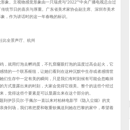
形象。主视物感觉形象由一只瑞虎与“2022”“中央广播电视总台过
了传统节日的喜庆与厚重。广东省美术家协会副主席、深圳市美术
形象，作为讲话时的这一年春晚的标识。
杜比全景声厅、杭州
鸡，就用灯泡去孵鸡蛋，不扎窟窿眼灯泡的温度过高会起火，它
感情的一个联系枢纽，让她们看到在这种沉默中生存或者感情世
她们生存中一定有美的瞬间，只是我们有时刻候有可能会忽略掉
的方式显露出来的时刻，大家会觉得它很美。整个的这些个经过
来，觉得这些个要素是可以显露出来在这个部分的。
问题到伊莎贝尔·于佩尔一直以来对柏林电影节《隐入尘烟》的支
亲身到场，我们将把爱和敬重钦佩送到她在巴黎的家中，希望着