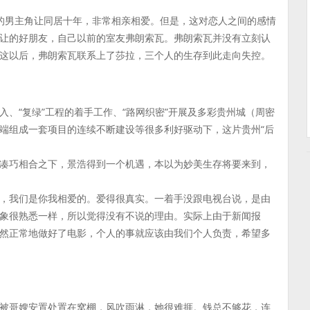
演的男主角让同居十年，非常相亲相爱。但是，这对恋人之间的感情
让的好朋友，自己以前的室友弗朗索瓦。弗朗索瓦并没有立刻认
这以后，弗朗索瓦联系上了莎拉，三个人的生存到此走向失控。
、“复绿”工程的着手工作、“路网织密”开展及多彩贵州城（周密
端组成一套项目的连续不断建设等很多利好驱动下，这片贵州“后
凑巧相合之下，景浩得到一个机遇，本以为妙美生存将要来到，
，我们是你我相爱的。爱得很真实。一着手没跟电视台说，是由
象很熟悉一样，所以觉得没有不说的理由。实际上由于新闻报
然正常地做好了电影，个人的事就应该由我们个人负责，希望多
被哥嫂安置处置在窝棚，风吹雨淋，她很难捱。钱总不够花，连