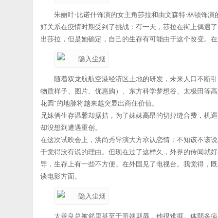
朱丽叶·比诺什饰演的女主角莎拉和由文森特·林顿饰
好关系在疫情时期受到了挑战：有一天，莎拉在街上偶遇了
出莎拉，但是她确定，自己的生存有可能由于这个改变。在
随着双龙航航空港经济区土地的研发，未来人口不断引入
物质样子、图片、优惠购）、东方科学梦想谷、太极田等高
花园”的地脉将越来越突显出商住价值。
兄妹俩生存温馨却据拮，为了妹妹高昂的切掉缝合费，机遇
却没想到遭遇重创。
在这次试映会上，洪尚秀导演大方承认恋情：不知该不该说
于觉得没有说的理由。但现在过了这样久，外界的传闻就好
导，生存上有一些不方便。在外国见了电视台。我觉得，既
谈电影方面。
太善良总被邻里甚至于哥嫂期辱，他很难捱。体弱多病