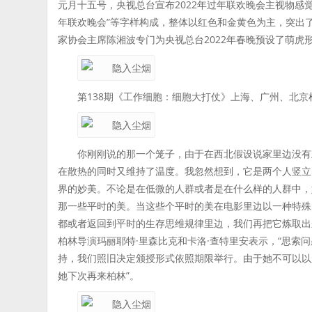
元月十五号，央视总台宣布2022年过年联欢晚会主视物感觉
年联欢晚会”等字样构成，整体以红色和金黄色为主，突出
家协会主席陈湘波专门为央视总台2022年春晚预设了萌虎
第138期《工作细胞：细胞大打仗》上海、广州、北京
你刚刚说的那一个笼子，由于在西北假设说家里边没有
在散热的同时又维持了温度。我忽然想到，它是两个人竖立
界的妙美。不论是在低微的人群或者是在什么样的人群中，
那一些平时的美。当这些个平时的美在电影里边以一种特殊
都或者返回到平时的生存思维规律里边，我们再把它炼取出
柏林导演玛丽耶特·里森比克和卡洛·查特里安表示，“思索
持，我们照旧决定颁授形式依照期限举行。由于她不可以以
她下次再来柏林”。