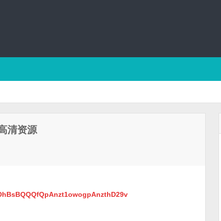
高清资源
T1DhBsBQQQfQpAnzt1owogpAnzthD29v