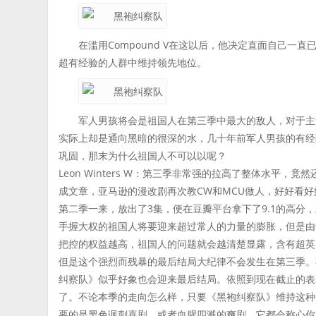
在滥用Compound V在这以后，他决定直面自己
超有经验的人群中维持领先地位。
军人男孩将会是祖国人在第三季中最大的敌人，对于主
实际上却是通向黑暗的很深的水，几十年前军人男孩的有经
巩固，那末为什么祖国人不可以以呢？
Leon Winters W：第三季非常强的拉高了整体水平
成文章，亚马逊的漫改剧再次教CW和MCU做人，好好看
第二季一来，放出了3集，便在豆瓣平台拿下了9.1的高分，
手握大权的祖国人将要迎来超过常人的力量的膨胀，但是由
把控的权益越高，祖国人的问题就会越清楚显露，含有超英
但是这个强烈而残暴的最后结局大纪律不会发生在第三季。
纠察队》似乎好象也会迎来最后结局。依照到现在截止的表
了。不论本季的走向怎么样，只要《黑袍纠察队》维持这种
要的是黑色讽刺喜剧，或者血腥四溅的爽剧，它都会称心你