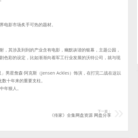
界电影市场炙手可热的题材。
射，其涉及到到的产业含有电影，幽默诙谐的银幕，主题公园，
剧色彩的设定，比如渐渐向着军工行业发展的沃特公司，就与现
」男星詹森·阿克斯（Jensen Ackles）饰演，在打完二战在这以
化数十年来的重要支柱。
中年狠人。
下一篇：
《传家》全集网盘资源 网盘分享