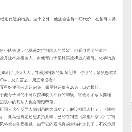
一直已经逃跑避的物质。这个之外，他还会舍得一切代价，在领有同类
角小队来说，他就是对抗祖国人的希望，但看似光明的道路上，
验并还不如祖国人，而他却由于某种实验和摄入辐射、化学物质
，竟然还讽刺了那位大人，导演剪辑版的饭圈之神，你懂的，嬉笑怒骂皆
好好学。总而言之，第三季必看！
五星好评价占比超64%，四星好评价占26%，口碑极佳。
于他骨子里的不可以控和改变不行的弱项，将会渐渐放大弊端，
团队中的其别人也会渐渐堕落。
祖国人这个反面人物刻画的太成功了，假设祖国人挂了，《黑袍
示，亚马逊肯定还想多拍几季，已经在制造《黑袍纠察队》宇宙
风格就会备受推戴。由于它的观感真的太独有尤其了，不论你想
。