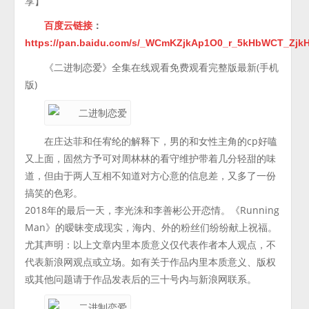
享】
百度云链接
：
https://pan.baidu.com/s/_WCmKZjkAp1O0_r_5kHbWCT_Zj
《二进制恋爱》全集在线观看免费观看完整版最新(手机
版)
在庄达菲和任宥纶的解释下，男的和女性主角的cp好嗑
又上面，固然方予可对周林林的看守维护带着几分轻甜的味
道，但由于两人互相不知道对方心意的信息差，又多了一份
搞笑的色彩。
2018年的最后一天，李光洙和李善彬公开恋情。《Running
Man》的暧昧变成现实，海内、外的粉丝们纷纷献上祝福。
尤其声明：以上文章内里本质意义仅代表作者本人观点，不
代表新浪网观点或立场。如有关于作品内里本质意义、版权
或其他问题请于作品发表后的三十号内与新浪网联系。