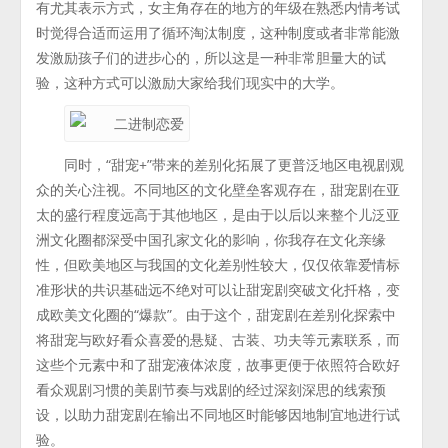
有尤其表示方式，女主角存在的地方的年级在熟悉内情考试
时觉得合适而运用了循环淘汰制度，这种制度或者非常能激
发激励孩子们的进步心的，所以这是一种非常胆量大的试
验，这种方式可以激励大家给我们现实中的大学。
同时，“甜宠+”带来的差别化拓展了更普泛地区电视剧观
众的关心注视。不同地区的文化壁垒客观存在，甜宠剧在亚
太的盛行程度远高于其他地区，是由于以后以来整个儿泛亚
洲文化圈都深受中国孔家文化的影响，你我存在文化亲缘
性，但欧美地区与我国的文化差别性较大，仅仅依靠爱情标
准形状的共识基础远不绝对可以让甜宠剧突破文化扦格，变
成欧美文化圈的“爆款”。由于这个，甜宠剧在差别化探索中
将甜宠与欧好看众喜爱的悬疑、古装、功夫等元素联系，而
这些个元素中和了甜宠液体浓度，故事更便于依照符合欧好
看众观剧习惯的美剧节奏与戏剧的经过深刻深思的线索预
设，以助力甜宠剧在输出不同地区时能够因地制宜地进行试
验。