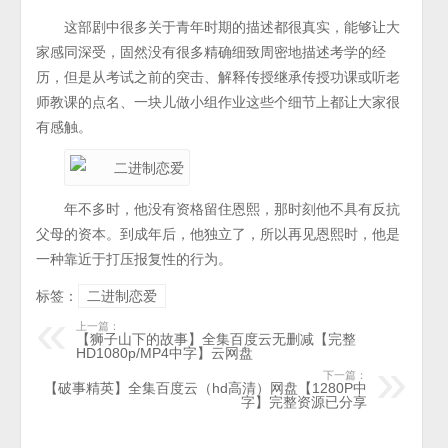
这部剧中很多关于青年时期的描述都很真实，能够让大
家感同深受，固然没有很多精确细致周密地描述考学的经
历，但是从考试之前的突击、解释传授继承传授功课或听老
师教课的点名、一块儿做小组作业这些个细节上都让大家很
有感触。
年不多时，他没有资格留住恩熙，那时刻他不具有反抗
父母的资本。到成年后，他独立了，所以再见恩熙时，他是
一种靠近于打压报复性的行为。
标签：
二进制恋爱
上一篇：
【狮子山下的故事】全集百度云无删减【完整
HD1080p/MP4中字】云网盘
下一篇：
【破事精英】全集百度云（hd高清）网盘【1280P中
字】完整资源已分享