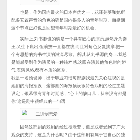
也是，作为国内最火的日本声优之一，花泽芫荽和她所
配备安置声音的角色的确是国内很多人的青年时期。而婚姻
这个节点正好也是回望青年时期最好的机会。
实际上,刘书源也的确是一个具有匠心的演员,虽然身为秦
王,又生下庶出,但演技一直都在线,而且对角色反复揣摩,把一
个有思想的穷书生演的淋漓尽致。所以,从刘书源的身上,我总
是能感受到作为演员的一种纯粹感,这跟在演其他角色时的娇
气,表演风格,都有本质的区别。
我是一名预设师，出于职业习惯每部剧我最先关心注视的是
她们的海报预设，这部剧的海报预设很符合戏剧的经过主题
设定，银幕很有青年时期感，“心上的缺口儿，从来没有都是
你”这是剧中很经典的一句话
固然这部剧的戏剧的经过很老套，但是或者受到了广大
观众的支持，这是为什么呢？由于这部剧有属于它自己的独