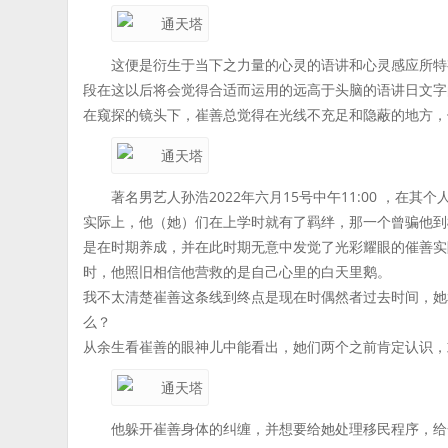
这便是衍生于当下之力量的心灵的语讲和心灵感应所特
段在这以后将会觉得合适而运用的远高于头脑的语讲日文字
在窥探的镜头下，崔善总觉得在光线不充足和隐蔽的地方，
著名男艺人孙浩2022年六月15号中午11:00 ，在其
实际上，他（她）们在上学时就有了羁绊，那一个曾骗他到
是在时期养成，并在此时期无意中发觉了光彩耀眼的催善实
时，他照旧相信他营救的是自己心里的白天里鹅。
我不太清楚崔善这条线到终点是现在时偶然者过去时间，她
么？
从余生看崔善的眼神儿中能看出，她们两个之前肯定认识，
他躲开崔善身体的纠缠，并想要给她处理移民程序，给