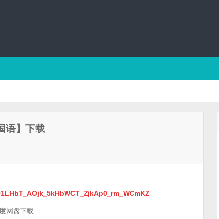
清国语】下载
Hb5Q1LHbT_AOjk_5kHbWCT_ZjkAp0_rm_WCmKZ
百度网盘下载