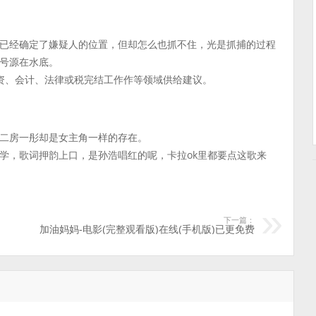
已经确定了嫌疑人的位置，但却怎么也抓不住，光是抓捕的过程
号源在水底。
资、会计、法律或税完结工作作等领域供给建议。
二房一彤却是女主角一样的存在。
学，歌词押韵上口，是孙浩唱红的呢，卡拉ok里都要点这歌来
下一篇：
加油妈妈-电影(完整观看版)在线(手机版)已更免费