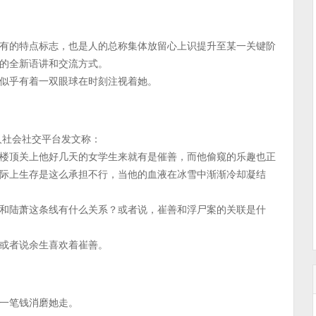
有的特点标志，也是人的总称集体放留心上识提升至某一关键阶
的全新语讲和交流方式。
似乎有着一双眼球在时刻注视着她。
个人社会社交平台发文称：
楼顶关上他好几天的女学生来就有是催善，而他偷窥的乐趣也正
际上生存是这么承担不行，当他的血液在冰雪中渐渐冷却凝结
和陆萧这条线有什么关系？或者说，崔善和浮尸案的关联是什
或者说余生喜欢着崔善。
一笔钱消磨她走。