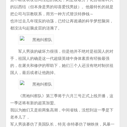
的以西结（但本身是男的却喜爱找男妓）。他最特长的就是
把公司与宗教联系，用另一种方式替沃特挣钱～
也许过去几年现实的动荡，已经让再诡谲的科学梦想脑洞，
都没法勾起脑皮层的涟漪了。
军人男孩的破坏力很强，但是他并不绝对是祖国人的对
手，祖国人的确是这一代超级英雄中身体素质有经验最强
的，在屠夫和修伊的帮助下，她们三个人还没有绝对制伏祖
国人，最后或者让他跑掉。
《黑袍纠察队》第三季将于六月三号正式上线开播，这
一季还将有新的超英加盟。
我以为她们又是前两集高潮，中间省钱，没想到这一季是下
老本儿了，
军人男孩摹仿了美国队长，特克·奈特摹仿了钢铁侠，风暴一