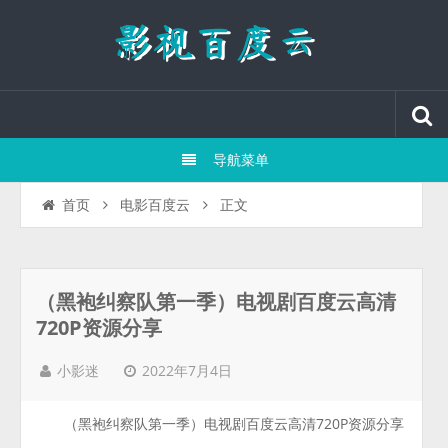
导航菜单
正文
首页
电影百度云
（黑袍纠察队第一季）电视剧百度云高清
720P资源分享
2022年7月4日
小影迷
（黑袍纠察队第一季）电视剧百度云高清720P资源分享