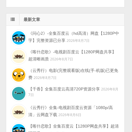
最新文章
《问心2》-全集百度云（hd高清）网盘【1280P中
字】完整资源已分享
2026年8月7日
《喀什恋歌》-电视剧百度云【1280P网盘共享】
超清晰画质
2026年8月7日
（云秀行）电影(完整观看版)在线(手-机版)已更免
费
2026年8月7日
【千香】全集百度云高清720P资源分享
2026年8月
7日
《云秀行》全集-电视剧百度云资源「1080p/高
清」云网盘下载
2026年8月6日
【喀什恋歌】全集百度云【1280P网盘共享】超清