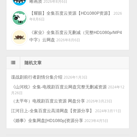
晰画质
2026年8月6日
【耀眼】全集百度云资源【HD1080P资源】
2026
年8月6日
《家业》全集百度云无删减（完整HD1080p/MP4
中字）云网盘
2026年8月6日
随机文章
谍战剧前行者剧情分集介绍
2026年1月3日
《山河枕》全集-电视剧百度云网盘完整无删减资源
2024年12
月26日
（太平年）电视剧百度云资源 网盘分享
2026年3月23日
江河日上-全集百度云高清网盘【资源分享】
2024年3月11日
《婚事》全集网盘[HD1080p]资源分享
2023年4月5日