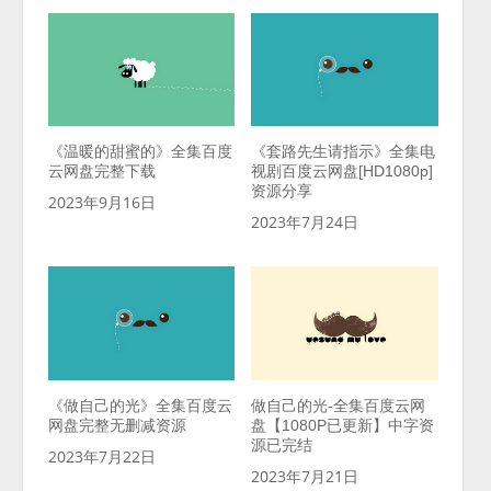
《温暖的甜蜜的》全集百度
《套路先生请指示》全集电
云网盘完整下载
视剧百度云网盘[HD1080p]
资源分享
2023年9月16日
2023年7月24日
《做自己的光》全集百度云
做自己的光-全集百度云网
网盘完整无删减资源
盘【1080P已更新】中字资
源已完结
2023年7月22日
2023年7月21日