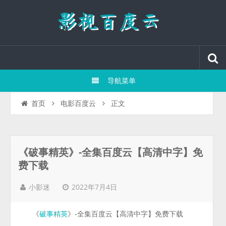
导航菜单
正文
首页
电影百度云
《破事精英》-全集百度云【高清中字】免
费下载
2022年7月4日
小影迷
《
》-全集百度云【高清中字】免费下载
破事精英