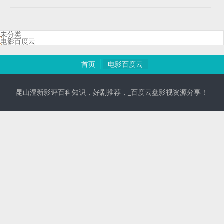
未分类
电影百度云
首页
电影百度云
昆山澄新影评百科知识，好剧推荐，_百度云盘影视资源分享！