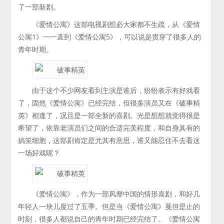
了一部新剧。
《爱情公寓》这部电视剧想必大家都不生疏，从《爱情
公寓1》一一直到《爱情公寓5》，可以说是贯穿了很多人的
青年时期。
由于这个不少网友看到主演是谁后，纷纷表示有好戏看
了，固然《爱情公寓》已经完结，但很多演员又在《破事精
英》相逢了，况且是一部全新的喜剧。光是想想就觉得很是
希望了，依靠老演员们之间的合适完美程度，和自身具有的
搞笑细胞，这部剧肯定是尤其有意思，谁又能忍住不去看这
一场好戏呢？
《爱情公寓》，作为一部风靡中国的情形喜剧，和好几
年轻人一块儿度过了五季。但是当《爱情公寓》戛但是止的
时刻，很多人都说自己的青年时期已经完结了。《爱情公寓