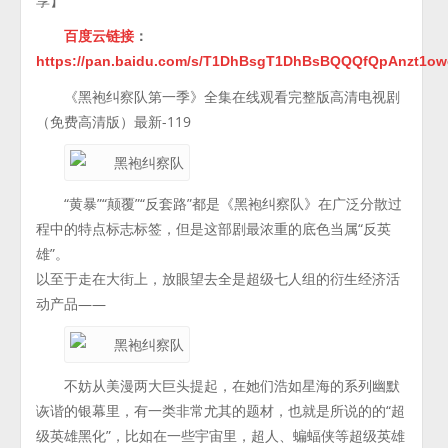
享】
百度云链接
：
https://pan.baidu.com/s/T1DhBsgT1DhBsBQQQfQpAnzt1o
《黑袍纠察队第一季》全集在线观看完整版高清电视剧
（免费高清版）最新-119
“黄暴”“颠覆”“反套路”都是《黑袍纠察队》在广泛分散过
程中的特点标志标签，但是这部剧最浓重的底色当属“反英
雄”。
以至于走在大街上，放眼望去全是超级七人组的衍生经济活
动产品——
不妨从美漫两大巨头提起，在她们浩如星海的系列幽默
诙谐的银幕里，有一类非常尤其的题材，也就是所说的的“超
级英雄黑化”，比如在一些宇宙里，超人、蝙蝠侠等超级英雄