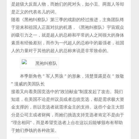
是超级大反面人物，而她们的死对头，如小丑、两面人等却
是正义的代表名儿的词。
随着《黑袍纠察队》第三季的戏剧的经过推进，主角团队终
于迎来和祖国人正面对抗的机遇，《黑袍纠察队》宇宙观众
的吸引力之一，就是超人的总称和平常的人之间很大的身体
素质有经验差别，而作为一代超人的总称中的最强者，祖国
人的力量对于其他的超人的总称来说是非常致命的。
本季新角色 " 军人男孩 " 的形象，清楚显露是在 " 致敬
" 漫威的美国队长
接着又向着美国竞选中的“政治献金”制度发起了攻击。我们
知道，在美国不论是州议员或者总统竞选，都是需求极大资
金支撑的，所以竞选者就需求金主的支持。这些个金主大部
分是公司主或者财阀，而她们挑选支持竞选者肯定不是由于
“理念相同”，而是希望竞选者上台在这以后能够颁布有帮助
于她们挣钱的各种政策。