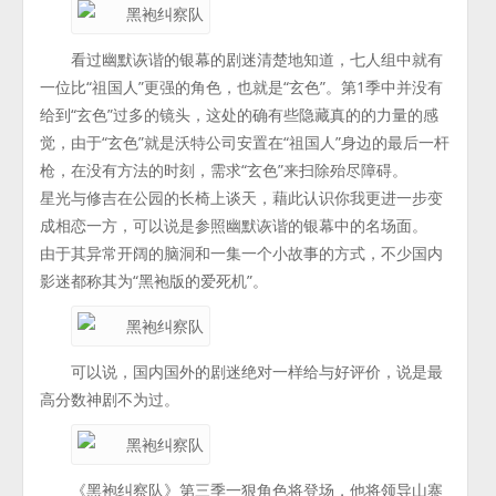
看过幽默诙谐的银幕的剧迷清楚地知道，七人组中就有
一位比“祖国人”更强的角色，也就是“玄色”。第1季中并没有
给到“玄色”过多的镜头，这处的确有些隐藏真的的力量的感
觉，由于“玄色”就是沃特公司安置在“祖国人”身边的最后一杆
枪，在没有方法的时刻，需求“玄色”来扫除殆尽障碍。
星光与修吉在公园的长椅上谈天，藉此认识你我更进一步变
成相恋一方，可以说是参照幽默诙谐的银幕中的名场面。
由于其异常开阔的脑洞和一集一个小故事的方式，不少国内
影迷都称其为“黑袍版的爱死机”。
可以说，国内国外的剧迷绝对一样给与好评价，说是最
高分数神剧不为过。
《黑袍纠察队》第三季一狠角色将登场，他将领导山寨