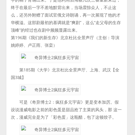
终于在最后一字不差地默背出来，当场震惊众人，不止这
么，还另外附赠了面试官俄文诗朗诵，再一次展现了他的才
华横溢。这部剧最初的基调就是“爽剧”，这么“走父母的生存
顶峰”的经过也在剧中频频显露出来。
第196期《我们的新生存》北京杜比全景声厅（主创：导演
姚婷婷、卢正雨、张栾）
第185期《大学》北京杜比全景声厅、上海、武汉【全
国3城】
可是《奇异博士2：疯狂多元宇宙》更是变本加厉。假
设说漫威电影之前的彩色蛋是甜品抢了主菜的风头，那 这一
次，漫威完全是为了「彩色蛋」这瓶醋，包了这顿饺子。