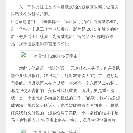
头一部作品往往是依照幽默诙谐的银幕来改编，让漫友
熟悉这个英雄的起源。
IT之家熟悉到，《奇异博士：疯狂多元宇宙》由漫威影业制
造，华特迪士尼工作室电影发行。影片是 2016 年放映的电
影《奇异博士》续集，为漫威电影宇宙的第 28 部电影作
品，属于漫威电影宇宙第四阶段。
对此，他讲道：“我没想到让无论什么人失望，但是美队
整个儿弧线很好。我很高兴，这对我来说太宝贵了。必须是
完美的。假设我再来在这以后，会对这些个东西造成破坏，
那是很使人害怕的。美队对我很重要。所以，要是重回漫
威，是一个困难而多而重的担任的工作。”的确，我和很多漫
威的粉丝都希望美队返回，也希望能够再次见到他。但是就
好象我前文所说的，漫威给与了美队一个非常好的结末不是
吗？他和佩吉·卡特显露出来在一块儿，况且幸福地跳着舞。