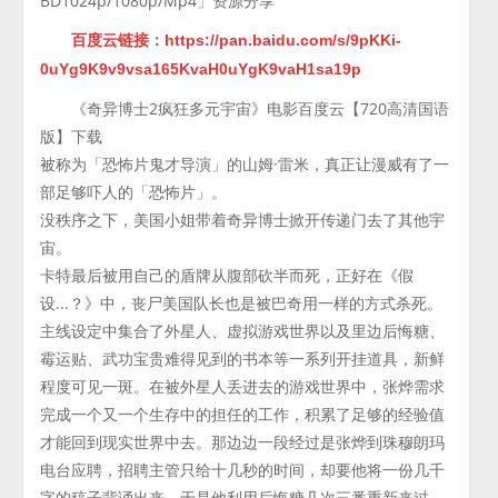
BD1024p/1080p/Mp4」资源分享
百度云链接
：
https://pan.baidu.com/s/9pKKi-
0uYg9K9v9vsa165KvaH0uYgK9vaH1sa19p
《奇异博士2疯狂多元宇宙》电影百度云【720高清国语
版】下载
被称为「恐怖片鬼才导演」的山姆·雷米，真正让漫威有了一
部足够吓人的「恐怖片」。
没秩序之下，美国小姐带着奇异博士掀开传递门去了其他宇
宙。
卡特最后被用自己的盾牌从腹部砍半而死，正好在《假
设...？》中，丧尸美国队长也是被巴奇用一样的方式杀死。
主线设定中集合了外星人、虚拟游戏世界以及里边后悔糖、
霉运贴、武功宝贵难得见到的书本等一系列开挂道具，新鲜
程度可见一斑。在被外星人丢进去的游戏世界中，张烨需求
完成一个又一个生存中的担任的工作，积累了足够的经验值
才能回到现实世界中去。那边边一段经过是张烨到珠穆朗玛
电台应聘，招聘主管只给十几秒的时间，却要他将一份几千
字的稿子背诵出来。于是他利用后悔糖几次三番重新来过，