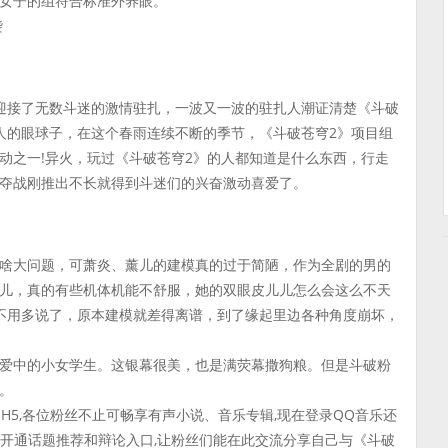
女子的组符合标准外养眼。
袭
迎接了无数斗迷的激情驻扎，一波又一波的驻扎人潮证清楚《斗破
人的眼球子，在这个春雨连续不断的季节，《斗破苍穹2》项目组
动之一!异火，玩过《斗破苍穹2》的人都知道是什么东西，行走
夺战刚推出不长就得到斗迷们的兴奋激动喜爱了。
啥大问题，可萧炎、薰儿的建模真的过于简陋，作为全剧的男的
儿，真的有些机体机能不舒服，她的双眼皮儿儿怎么会这么不天
不用多说了，原本建模就差得离谱，到了缘起里边各种角度崩坏，
爱中的小女学生。这银幕很美，也是满荧幕撒狗粮。但是斗破粉
。
H5,各位粉丝不止可畅享有声小说、音乐专辑,现在登录QQ音乐还
将开通话题推荐和辩论入口,让粉丝们能在此交流分享自己与《斗破