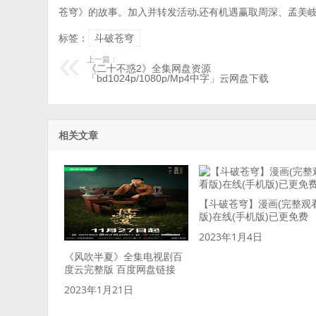
苍穹》的故事。加入并转发活动,还有机遇赢取周深、孟美
标签：
斗破苍穹
上一篇：
《二十不惑2》全集网盘资源
「bd1024p/1080p/Mp4中字」云网盘下载
相关文章
【斗破苍穹】漫画(完整观
版)在线(手机版)已更免费
2023年1月4日
《风吹半夏》全集电视剧百
度云完整版 百度网盘链接
2023年1月21日