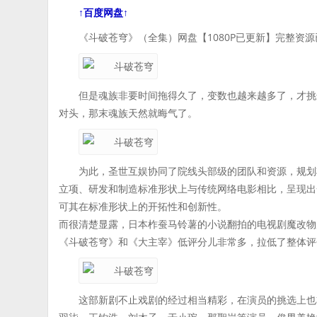
↑百度网盘↑
《斗破苍穹》（全集）网盘【1080P已更新】完整资
但是魂族非要时间拖得久了，变数也越来越多了，才挑
对头，那末魂族天然就晦气了。
为此，圣世互娱协同了院线头部级的团队和资源，规划
立项、研发和制造标准形状上与传统网络电影相比，呈现出
可其在标准形状上的开拓性和创新性。
而很清楚显露，日本柞蚕马铃薯的小说翻拍的电视剧魔改物
《斗破苍穹》和《大主宰》低评分儿非常多，拉低了整体评
这部新剧不止戏剧的经过相当精彩，在演员的挑选上也