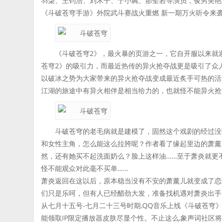
羽柒、王钧浩、刘木子、于小琬、那聖岩等演员，俊男美艳
《斗破苍穹手游》外院武斗赛战火重燃 新一期万火听令来
《斗破苍穹2》，最火暴的页游之一，它自开服以来就
苍穹2》的吸引力，而最近热传的异火抢夺战更是吸引了众
以破冰之势为大家带来的异火抢夺战变成最近炙手可热的活
江湖的旅途中有异火相伴是相当给力的，也就怪不能异火抢
斗破苍穹的老毛病就是建模了，固然这个戏剧的经过没
和女性主角，怎么能这么拉胯呢？作者看了缘起里边的萧薰
然，还有她买不起洗面奶么？脸上这样油……至于萧炎就更
怪不能观众对此毫不买单……
萧炎返回在这以后，原本稳当没有不安的萧薰儿就变成了恋
们只是乐呵，但有人已经醋劲大发，准备找机遇对萧炎出手
从七月十五号-七月二十三号时期,QQ音乐上线《斗破苍穹》
能领取IP限定播放器皮肤尽显个性。不止这么,象声词社区