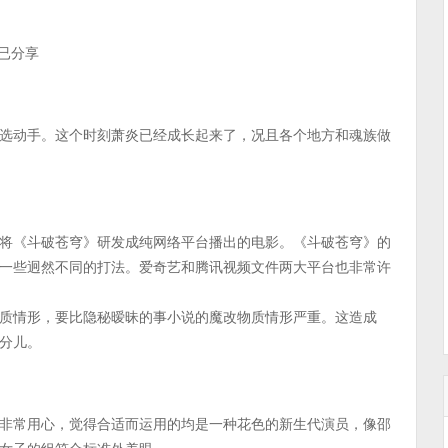
源已分享
选动手。这个时刻萧炎已经成长起来了，况且各个地方和魂族做
将《斗破苍穹》研发成纯网络平台播出的电影。《斗破苍穹》的
一些迥然不同的打法。爱奇艺和腾讯视频文件两大平台也非常许
质情形，要比隐秘暧昧的事小说的魔改物质情形严重。这造成
分儿。
非常用心，觉得合适而运用的均是一种花色的新生代演员，像邵