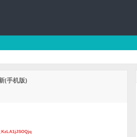
(手机版)
d_KzLA1jJSOQjq