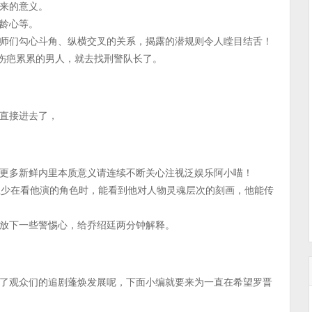
来的意义。
龄心等。
师们勾心斗角、纵横交叉的关系，揭露的潜规则令人瞠目结舌！
，伤疤累累的男人，就去找刑警队长了。
直接进去了，
更多新鲜内里本质意义请连续不断关心注视泛娱乐阿小喵！
至少在看他演的角色时，能看到他对人物灵魂层次的刻画，他能传
放下一些警惕心，给乔绍廷两分钟解释。
了观众们的追剧蓬焕发展呢，下面小编就要来为一直在希望罗晋