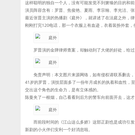
这样聪明的独自一个人，没有可能发觉不到箫臻的目的和前
演员阵容含有：罗晋、焦俊艳、夏雨、李宗翰、李光洁、张
最近张晋主演的热播剧《庭外》，就讲述了在法庭之外，律
刚刚打完120电话，那一个衣服上有血迹，衣着装扮外套
罗晋演的金牌律师查案，却触动到了大佬的好处，给过
免责声明：本文图片来源网络，如有侵权请联系删去，
41岁的罗晋，演技层面多了一份年月成长的执着和血性，
交出这个角色的生命力，是有立体感的。
陈曼夹了一根烟，自己看看到后方的警车向前面开去，这才
而前段时间的《江山这么多娇》这部正剧也是成功引发
新剧的小火伴们安利一个好消息啦。