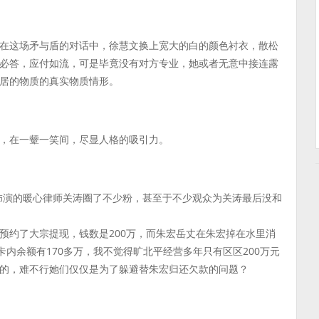
在这场矛与盾的对话中，徐慧文换上宽大的白的颜色衬衣，散松
必答，应付如流，可是毕竟没有对方专业，她或者无意中接连露
居的物质的真实物质情形。
，在一颦一笑间，尽显人格的吸引力。
饰演的暖心律师关涛圈了不少粉，甚至于不少观众为关涛最后没和
预约了大宗提现，钱数是200万，而朱宏岳丈在朱宏掉在水里消
卡内余额有170多万，我不觉得旷北平经营多年只有区区200万元
的，难不行她们仅仅是为了躲避替朱宏归还欠款的问题？