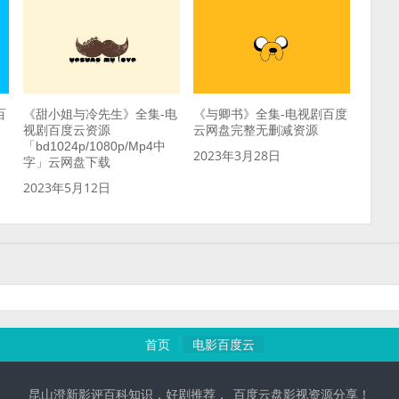
百
《甜小姐与冷先生》全集-电
《与卿书》全集-电视剧百度
视剧百度云资源
云网盘完整无删减资源
「bd1024p/1080p/Mp4中
2023年3月28日
字」云网盘下载
2023年5月12日
首页
电影百度云
昆山澄新影评百科知识，好剧推荐，_百度云盘影视资源分享！