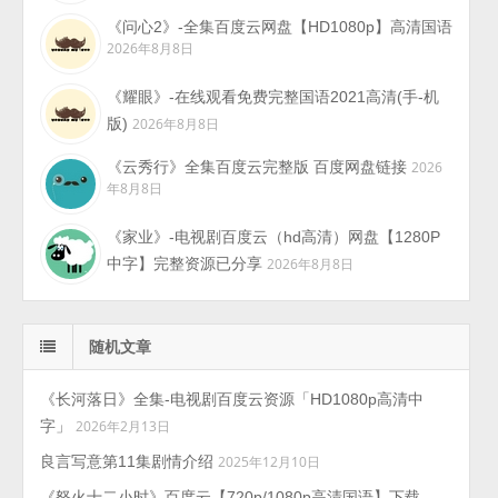
《问心2》-全集百度云网盘【HD1080p】高清国语
2026年8月8日
《耀眼》-在线观看免费完整国语2021高清(手-机
版)
2026年8月8日
《云秀行》全集百度云完整版 百度网盘链接
2026
年8月8日
《家业》-电视剧百度云（hd高清）网盘【1280P
中字】完整资源已分享
2026年8月8日
随机文章
《长河落日》全集-电视剧百度云资源「HD1080p高清中
字」
2026年2月13日
良言写意第11集剧情介绍
2025年12月10日
《怒火十二小时》百度云【720p/1080p高清国语】下载