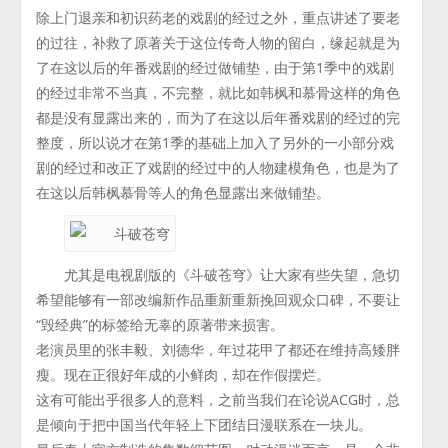
除上门退亲和初识药老的戏剧的经过之外，重点讲述了要老
的过往，补救了原著关于这位传奇人物的留白，缘起就是为
了在这以后的年番戏剧的经过做铺垫，由于第1季中的戏剧
的经过非常不当真，不完整，就比如韩枫和慕骨这样的角色
都是没有显露出来的，而为了在这以后年番戏剧的经过的完
整度，所以说才在第1季的基础上加入了另外的一小部分戏
剧的经过和改正了戏剧的经过中的人物建模角色，也是为了
在这以后韩枫慕骨等人的角色显露出来做铺垫。
尤其是电视剧版的《斗破苍穹》让大家有些失望，急切
希望能够有一部改编新作品重新重新挽回观众口碑，不要让
“毁经典”的标签给无辜的原著带来损害。
老演员里的张丰毅、刘德华，年过花甲了都还在维持高矮胖
瘦。现在正很好年成的小鲜肉，却在作假摆烂。
这有可能出乎很多人的意料，之前当我们在论说ACG时，总
是倾向于把中国当代年轻上下团结日漫联系在一块儿。