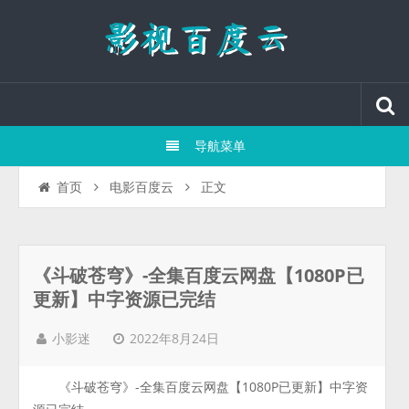
导航菜单
正文
首页
电影百度云
《斗破苍穹》-全集百度云网盘【1080P已
更新】中字资源已完结
2022年8月24日
小影迷
《斗破苍穹》-全集百度云网盘【1080P已更新】中字资