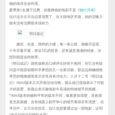
物的保存生命环境。
夏季第1名属于沉腾，但最挣钱的电影不是《
》
独行月球
估计这次古天乐总算清楚了，在大陆地区市场，他的召唤力
根本没有沈腾那末强有力
建筑，街道，塌坍的大楼，每一条公路，都极尽还原。
十年尽量尽量，将近5亿的投资，还有诚意满满的特效，没
想到就是这样效果。
《明日战记》固然放映后口碑评论好坏不相同，但它没有疑
问是中国原创硬科学梦想的又一次新试验。那边边精确细致
考究的视物感觉表示非常具有冲击力。八月十二号《明日战
记》IMAX版本正式开画活动当晚，观众就已现场表示了对影
片的喜爱，有观众表示被电影中高清的特效细节所摇撼，
“IMAX版本的确和平常的版本不同，银幕更加清楚，音效感
觉尤其摇撼，含有场面上机甲争斗的细节看得非常清楚”。在
寻访中，古天乐也坦言，自己也想要通过这一部电影，证明
“港片已经达到国际水平”。