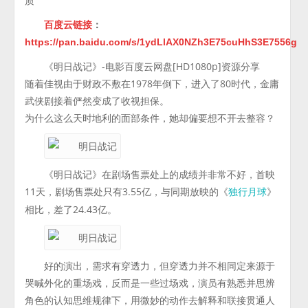
质
百度云链接
：
https://pan.baidu.com/s/1ydLlAX0NZh3E75cuHhS3E7556g
《明日战记》-电影百度云网盘[HD1080p]资源分享
随着佳视由于财政不敷在1978年倒下，进入了80时代，金庸
武侠剧接着俨然变成了收视担保。
为什么这么天时地利的面部条件，她却偏要想不开去整容？
《明日战记》在剧场售票处上的成绩并非常不好，首映
11天，剧场售票处只有3.55亿，与同期放映的《
》
独行月球
相比，差了24.43亿。
好的演出，需求有穿透力，但穿透力并不相同定来源于
哭喊外化的重场戏，反而是一些过场戏，演员有熟悉并思辨
角色的认知思维规律下，用微妙的动作去解释和联接贯通人