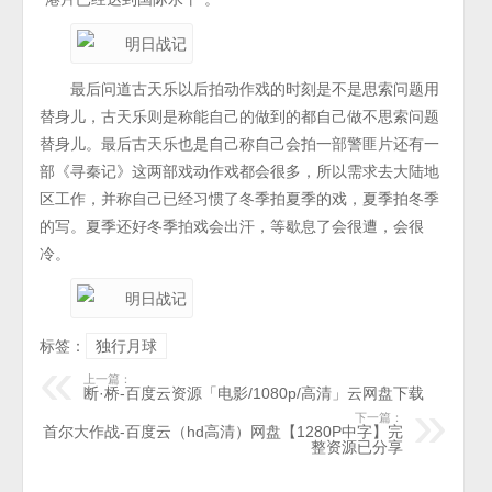
最后问道古天乐以后拍动作戏的时刻是不是思索问题用
替身儿，古天乐则是称能自己的做到的都自己做不思索问题
替身儿。最后古天乐也是自己称自己会拍一部警匪片还有一
部《寻秦记》这两部戏动作戏都会很多，所以需求去大陆地
区工作，并称自己已经习惯了冬季拍夏季的戏，夏季拍冬季
的写。夏季还好冬季拍戏会出汗，等歇息了会很遭，会很
冷。
标签：
独行月球
上一篇：
断·桥-百度云资源「电影/1080p/高清」云网盘下载
下一篇：
首尔大作战-百度云（hd高清）网盘【1280P中字】完
整资源已分享