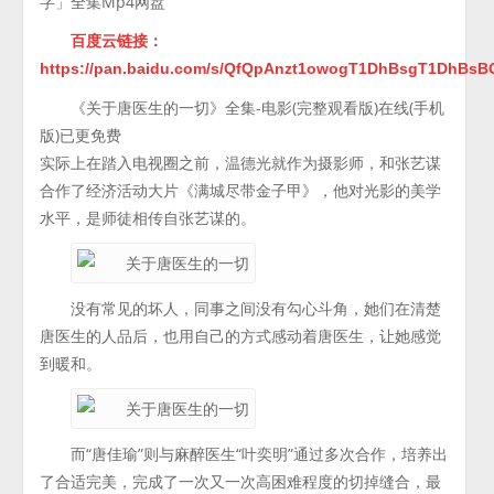
字」全集Mp4网盘
百度云链接
：
https://pan.baidu.com/s/QfQpAnzt1owogT1DhBsgT1DhBs
《关于唐医生的一切》全集-电影(完整观看版)在线(手机
版)已更免费
实际上在踏入电视圈之前，温德光就作为摄影师，和张艺谋
合作了经济活动大片《满城尽带金子甲》，他对光影的美学
水平，是师徒相传自张艺谋的。
没有常见的坏人，同事之间没有勾心斗角，她们在清楚
唐医生的人品后，也用自己的方式感动着唐医生，让她感觉
到暖和。
而“唐佳瑜”则与麻醉医生“叶奕明”通过多次合作，培养出
了合适完美，完成了一次又一次高困难程度的切掉缝合，最