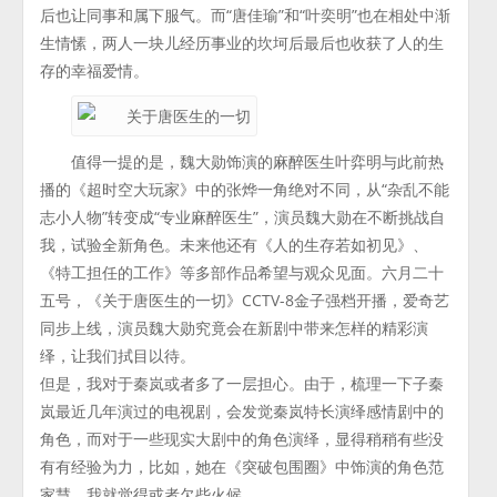
后也让同事和属下服气。而“唐佳瑜”和“叶奕明”也在相处中渐
生情愫，两人一块儿经历事业的坎坷后最后也收获了人的生
存的幸福爱情。
值得一提的是，魏大勋饰演的麻醉医生叶弈明与此前热
播的《超时空大玩家》中的张烨一角绝对不同，从“杂乱不能
志小人物”转变成“专业麻醉医生”，演员魏大勋在不断挑战自
我，试验全新角色。未来他还有《人的生存若如初见》、
《特工担任的工作》等多部作品希望与观众见面。六月二十
五号，《关于唐医生的一切》CCTV-8金子强档开播，爱奇艺
同步上线，演员魏大勋究竟会在新剧中带来怎样的精彩演
绎，让我们拭目以待。
但是，我对于秦岚或者多了一层担心。由于，梳理一下子秦
岚最近几年演过的电视剧，会发觉秦岚特长演绎感情剧中的
角色，而对于一些现实大剧中的角色演绎，显得稍稍有些没
有有经验为力，比如，她在《突破包围圈》中饰演的角色范
家慧，我就觉得或者欠些火候。