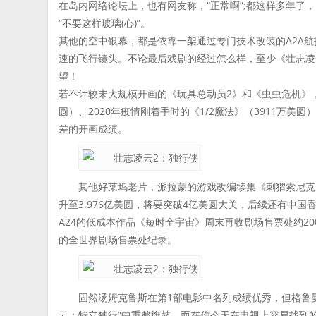
在岛内网络论坛上，也有网友称，“正常啊”;都这样多年了
“不要这样玻璃(心)”。
其他的空中银幕，都是依靠一架通过专门技术改装的A2A航拍
速的飞行镜头。不论最后戏剧的经过怎么样，至少《壮志凌
望！
若不计较未大规模开画的《玩具总动员2》和《虫虫危机》，
圆）、2020年疫情刚着手时的《1/2魔法》（3911万美圆
差的开画成绩。
其他好莱坞老片，派拉蒙的游戏改编续集《刺猬索尼克2
升至3.976亿美圆，将要突破4亿美圆大关，后续还有中
A24的低成本作品《短时全宇宙》周末再收剧场售票处约20
的全世界剧场售票处纪录。
固然汤姆克鲁斯在第1部电影中名列成绩优秀，但格鲁曼 F-
云：特立独行”中重整旗鼓，而在你今天在电视上容易找到的