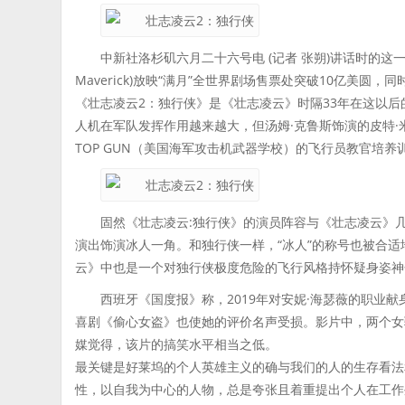
中新社洛杉矶六月二十六号电 (记者 张朔)讲话时的这一
Maverick)放映“满月”全世界剧场售票处突破10亿美
《壮志凌云2：独行侠》是《壮志凌云》时隔33年在这以后
人机在军队发挥作用越来越大，但汤姆·克鲁斯饰演的皮特·米
TOP GUN（美国海军攻击机武器学校）的飞行员教官培
固然《壮志凌云:独行侠》的演员阵容与《壮志凌云》几
演出饰演冰人一角。和独行侠一样，“冰人”的称号也被合
云》中也是一个对独行侠极度危险的飞行风格持怀疑身姿神
西班牙《国度报》称，2019年对安妮·海瑟薇的职业
喜剧《偷心女盗》也使她的评价名声受损。影片中，两个女
媒觉得，该片的搞笑水平相当之低。
最关键是好莱坞的个人英雄主义的确与我们的人的生存看法
性，以自我为中心的人物，总是夸张且着重提出个人在工作