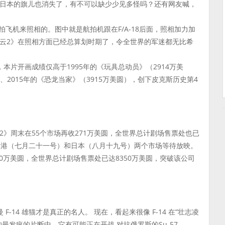
，日本的旗儿也消失了，有不可以缺少少见多怪吗？还有网友喊，
飞机来照相的。图中就是航拍机跟在F/A-18后面，照相加力加
云2》在照相方面已经总算划时期了，令全世界的军迷都无比希
本片开画成绩仅高于1995年的《玩具总动员》（2914万美
）、2015年的《恐龙当家》（3915万美圆），创下皮克斯历史第4
》周末在55个市场再收271万美圆，全世界总计剧场售票处也已
国香港（七月二十一号）和日本（八月十九号）两个市场等待放映。
0万美圆，全世界总计剧场售票处已达8350万美圆，突破该公司
14 雄猫才是真正的名人。 现在，看起来很像 F-14 在“壮志凌
最发疯的片断中，它有可能正在开战 对抗俄罗斯的Su-57。