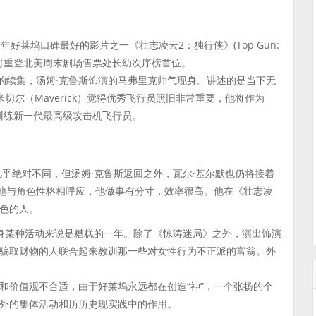
年好莱坞口碑最好的影片之一《壮志凌云2：独行侠》(Top Gun:
圆，同时重登北美周末剧场售票处长幼次序榜首位。
的续集，汤姆·克鲁斯饰演的马弗里克帅气现身。讲述的是当下无
切尔（Maverick）觉得优秀飞行员照旧非常重要，他将作为
养训练新一代最高级攻击机飞行员。
乎绝对不同，但汤姆·克鲁斯返回之外，瓦尔·基尔默也仍将接着
适地与角色性格相呼应，他做事有分寸，效率很高。他在《壮志凌
色的人。
献身某种活动来说是糟糕的一年。除了《惊涛迷局》之外，演出饰演
骗取财物的人联合起来教训那一些对女性行为不正派的富翁。外
和价值观不合适，由于好莱坞永远都在创造“神”，一个张扬的个
外的集体活动和历历史现实践中的作用。