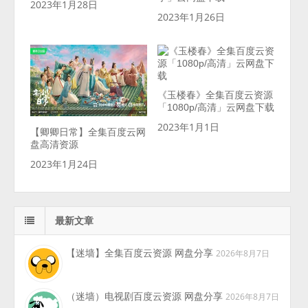
2023年1月28日
2023年1月26日
《玉楼春》全集百度云资源
「1080p/高清」云网盘下载
2023年1月1日
【卿卿日常】全集百度云网
盘高清资源
2023年1月24日
最新文章
【迷墙】全集百度云资源 网盘分享
2026年8月7日
（迷墙）电视剧百度云资源 网盘分享
2026年8月7日