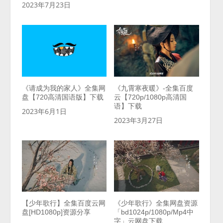
2023年7月23日
《请成为我的家人》全集网
《九霄寒夜暖》-全集百度
盘【720高清国语版】下载
云【720p/1080p高清国
语】下载
2023年6月1日
2023年3月27日
【少年歌行】全集百度云网
《少年歌行》全集网盘资源
盘[HD1080p]资源分享
「bd1024p/1080p/Mp4中
字」云网盘下载