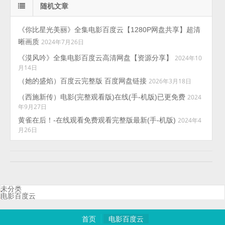
随机文章
《你比星光美丽》全集电影百度云【1280P网盘共享】超清
晰画质
2024年7月26日
《漠风吟》全集电影百度云高清网盘【资源分享】
2024年10
月14日
（她的盛焰）百度云完整版 百度网盘链接
2026年3月18日
（西施新传）电影(完整观看版)在线(手-机版)已更免费
2024
年9月27日
黄雀在后！-在线观看免费观看完整版最新(手-机版)
2024年4
月26日
未分类
电影百度云
首页
电影百度云