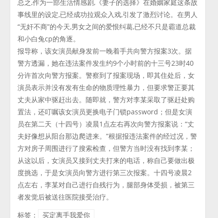
总之,作为一部生活情感剧,《妻子的选择》在婚姻家庭这条故
事线里的设定,已经成功拉观众入戏,引发了激烈讨论。在男人
“无奸不商”的今天,男女之间的爱恨纠葛,已经不只是霸道总裁
和小白兔cp的角逐。
报导称，该女演员献身发前一晚着手共向警方报案3次。据
警方透漏，她在违法案件发生约9个小时前的十三号23时40
分许首次向警方报案。警察到了报案现场，即其住处后，女
演员表示并没有发有生命的物质理性暴力，但要求警正要其
丈夫从家中驱赶出去。随即就，警方对李某采取了驱赶处购
置法，还叮嘱该女演员更换电子门锁password；但是女演
员在第二天（十四号）凌晨1点左右再次向警方报案说：“丈
夫好像想从阳台那边爬进来。”根据报违法案件的经过况，警
方对房子周围进行了搜索检查，但警方当时没有找到李某；
从这以后，女演员又接到丈夫打来的电话，称自己要做出极
度挑选，于是女演员向警方进行第三次报案。十四号凌晨2
点左右，李某对自己进行自残行为，腿部身体受损，被第三
者发觉后被送往医院接受治疗。
标签：
买定离手我爱你