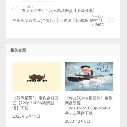
上一篇：
侏罗纪世界3-百度云高清网盘【资源分享】
下一篇：
牛郎织女百度云(全集)百度云资源【1080高清中字】
已完结
相关文章
（破事精英2）电视剧百度
《你是我的永恒星辰》全集
云【720p/1080p高清国
网盘资源
语】下载
「bd1024p/1080p/Mp4中
字」云网盘下载
2023年5月11日
2023年2月5日