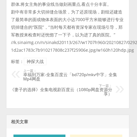
群体,将女主角的事业线当做刻画重点,看点十分丰富。
剧中有非常多大切掉缝合场景，为了还原现场，剧组还建造
了最简单的面或物体表面的大小达7000平方米能够进行专业
切掉缝合的“医院”，“当时每天都有资深专家在现场引导，郑
军教授来检查时还恍惚了一下子，以为进了真的医院。”
//k.sinaimg.cn/n/sinakd20113/267/w1707h960/20210827/0292
1d2ac1783c7b910217808c237f25906e.jpg/w160h120hdp.jpg
标签：
神探大战
上一篇：
幸福到万家-全集百度云「bd720p/mkv中字」全集
Mp4网盘
下一篇：
《妻子的选择》全集电视剧百度云（1080p网盘资源分
享）
相关文章