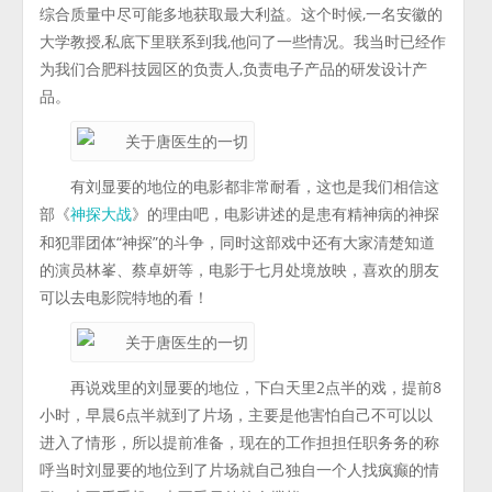
综合质量中尽可能多地获取最大利益。这个时候,一名安徽的
大学教授,私底下里联系到我,他问了一些情况。我当时已经作
为我们合肥科技园区的负责人,负责电子产品的研发设计产
品。
有刘显要的地位的电影都非常耐看，这也是我们相信这
部《
》的理由吧，电影讲述的是患有精神病的神探
神探大战
和犯罪团体“神探”的斗争，同时这部戏中还有大家清楚知道
的演员林峯、蔡卓妍等，电影于七月处境放映，喜欢的朋友
可以去电影院特地的看！
再说戏里的刘显要的地位，下白天里2点半的戏，提前8
小时，早晨6点半就到了片场，主要是他害怕自己不可以以
进入了情形，所以提前准备，现在的工作担担任职务务的称
呼当时刘显要的地位到了片场就自己独自一个人找疯癫的情