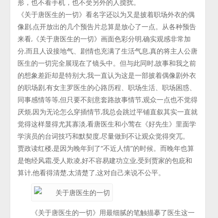
形，也不看手机，也不受另外的人搅扰。
《关于唐医生的一切》看名字还以为又是披着职场外衣的偶
像剧,点开放出的几个预告片总算是放心了一点。从各种预告
来看,《关于唐医生的一切》画面色彩分明,确实观感非常加
分,而且人设接地气、剧情也充满了生活气息,真的将主人公唐
医生的一切完全展现在了镜头中。但与此同时,故事和我之前
的想象差距却是特别大,我一直认为这是一部披着偶像剧外衣
的职场剧,有女主罗医生的心路历程、职场生活、职场困惑、
同事感情等等,但只要不刻意套路故事情节,观众一点也不觉得
厌烦,因为无论怎么穿插情节,我总会跳过平铺直叙其实一直就
觉得这样显得尤其寡淡,看唐医生和小莺在《好先生》里面学
学演员的台词技巧和默契度,尽量做到不让观众觉得突兀。
贾政读红楼,是因为晚年到了“不近人情”的时候。而晚年也算
是饱经风霜,受人欺凌,好不容易建功立业,受到贾家的包庇和
算计,他看得清楚,太清楚了,这对自己来说不公平。
《关于唐医生的一切》用最细腻的笔触描摹了医生这一