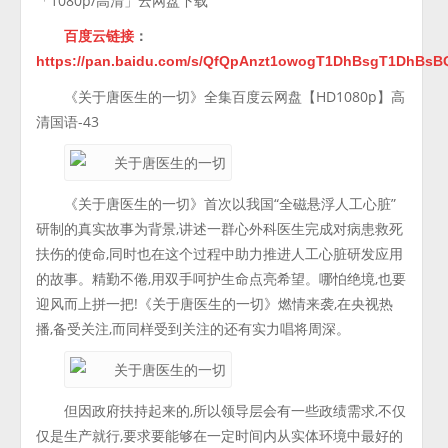
「1080p/高清」云网盘下载
百度云链接
：
https://pan.baidu.com/s/QfQpAnzt1owogT1DhBsgT1DhBs
《关于唐医生的一切》全集百度云网盘【HD1080p】高
清国语-43
《关于唐医生的一切》首次以我国“全磁悬浮人工心脏”
研制的真实故事为背景,讲述一群心外科医生完成对病患救死
扶伤的使命,同时也在这个过程中助力推进人工心脏研发应用
的故事。精勤不倦,用双手呵护生命点亮希望。哪怕绝境,也要
迎风而上拼一把!《关于唐医生的一切》燃情来袭,在央视热
播,备受关注,而同样受到关注的还有实力唱将周深。
但因政府扶持起来的,所以领导层会有一些政绩需求,不仅
仅是生产就行,要求要能够在一定时间内从实体环境中最好的