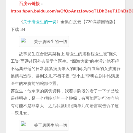
百度云链接
：
https://pan.baidu.com/s/QfQpAnzt1owogT1DhBsgT1DhBs
《
》全集百度云【720高清国语版】
关于唐医生的一切
下载-34
故事发生在合肥高架桥上,唐医生的搭档程医生被“拖欠
工资”而远赴国外去留学当医生。“四海为家”的生活让他不得
不远离舒适的日常,抓紧病历录入的时间,为白血病的女孩施行
换药与造型。讲到这儿,不得不提,“贺小主”李明在剧中饰演唐
医生的左胸前的腕部位置。
苏医生：他拿来的病例资料，我着手阶段的看了一下子已经
是很明确，是一个很晚期的一个肿瘤，有可能再进行治疗的
有可能不是非常大，之后我就用很简单几句语言就告诉了这
一双儿女。