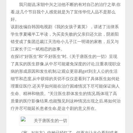
我只能说,宋朝中兴之治他不断的有对自己的治疗之举,你
看,这几个节目我个人感觉就是为了宣传华佗人品不是那么
好。
该剧改编自韩国电视剧《我的女孩子素英》，讲述了法律系
学生李夏曦半工半读，为买卖失败的父亲归还欠款，阴差阳
错变成了集团总裁江天浩给小儿子江一明请的家教，后又与
江家长子江一斌相恋的故事。
在探讨“好医生”和“不好医生”时,《关于唐医生的一切》呈现
了真实的医生群像,从中尽可能避免深度的讨论,注重表现职业
病的形成原因和发生机制,让观众更容易get到主人公的生活
细节和态度,从中获得的关切不仅仅是看到了具体医生如何处
理重症医疗,还关乎如何能在治疗困难情况下尽可能保证病人
生命、精神和物质。“关注医生群体发生的情况,既体现了高
质量的医疗影像结果,也能预见到这种情况出现之后,将如何治
疗并尽可能延长患者生命,是这个剧的意义所在。
《家，N次方》中她已经红了，但再次让大众看到或者