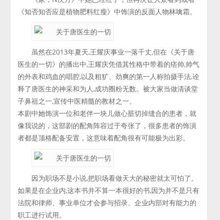
《知否知否应是植物肥料红瘦》中饰演的反面人物林噙霜。
虽然在2013年夏天,王耀庆事业一落千丈,但在《关于唐
医生的一切》的播出中,王耀庆凭借其性格中带着的痞帅,帅气
的外表和鸡血的唱腔,以及粗犷、劲爽的第一人称拍摄手法,诠
释了唐医生的神采和为人,成功圈粉无数。被大家当做清谈堂
子鼻祖之一,宣传中医精髓的教材之一。
本剧中她饰演一位和老伴一块儿做心脏切掉缝合的患者，就
像我说的，这部剧的配角阵容过于夸张了，很多患者的饰演
者都是顶格配备安置，这意味着配角很有可能极为出彩。
因为职场不是小说,把职场看做天大的秘密就太可怕了。
如果是在企业内,这本书并不算一本很好的书,因为并不是只有
法院和律师、事业单位才会参与招录、企业内部对有能力的
职工进行试用。